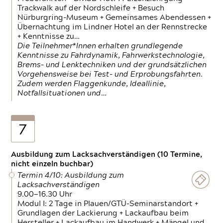
Trackwalk auf der Nordschleife + Besuch
Nürburgring-Museum + Gemeinsames Abendessen +
Übernachtung im Lindner Hotel an der Rennstrecke
+ Kenntnisse zu…
Die Teilnehmer*Innen erhalten grundlegende
Kenntnisse zu Fahrdynamik, Fahrwerkstechnologie,
Brems- und Lenktechniken und der grundsätzlichen
Vorgehensweise bei Test- und Erprobungsfahrten.
Zudem werden Flaggenkunde, Ideallinie,
Notfallsituationen und…
7
Ausbildung zum Lacksachverständigen (10 Termine,
nicht einzeln buchbar)
Termin 4/10: Ausbildung zum
Lacksachverständigen
9.00—16.30 Uhr
Modul I: 2 Tage in Plauen/GTÜ-Seminarstandort +
Grundlagen der Lackierung + Lackaufbau beim
Hersteller + Lackaufbau im Handwerk + Mängel und