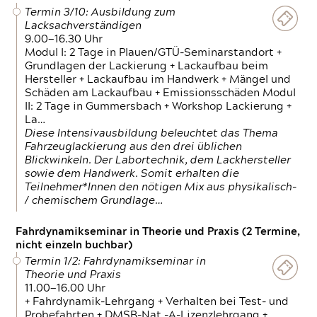
Termin 3/10: Ausbildung zum
Lacksachverständigen
9.00—16.30 Uhr
Modul I: 2 Tage in Plauen/GTÜ-Seminarstandort +
Grundlagen der Lackierung + Lackaufbau beim
Hersteller + Lackaufbau im Handwerk + Mängel und
Schäden am Lackaufbau + Emissionsschäden Modul
II: 2 Tage in Gummersbach + Workshop Lackierung +
La…
Diese Intensivausbildung beleuchtet das Thema
Fahrzeuglackierung aus den drei üblichen
Blickwinkeln. Der Labortechnik, dem Lackhersteller
sowie dem Handwerk. Somit erhalten die
Teilnehmer*Innen den nötigen Mix aus physikalisch-
/ chemischem Grundlage…
Fahrdynamikseminar in Theorie und Praxis (2 Termine,
nicht einzeln buchbar)
Termin 1/2: Fahrdynamikseminar in
Theorie und Praxis
11.00—16.00 Uhr
+ Fahrdynamik-Lehrgang + Verhalten bei Test- und
Probefahrten + DMSB-Nat.-A-Lizenzlehrgang +