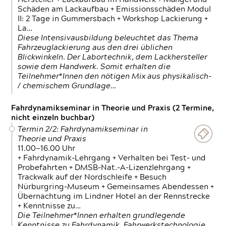
Schäden am Lackaufbau + Emissionsschäden Modul
II: 2 Tage in Gummersbach + Workshop Lackierung +
La…
Diese Intensivausbildung beleuchtet das Thema
Fahrzeuglackierung aus den drei üblichen
Blickwinkeln. Der Labortechnik, dem Lackhersteller
sowie dem Handwerk. Somit erhalten die
Teilnehmer*Innen den nötigen Mix aus physikalisch-
/ chemischem Grundlage…
Fahrdynamikseminar in Theorie und Praxis (2 Termine,
nicht einzeln buchbar)
Termin 2/2: Fahrdynamikseminar in
Theorie und Praxis
11.00—16.00 Uhr
+ Fahrdynamik-Lehrgang + Verhalten bei Test- und
Probefahrten + DMSB-Nat.-A-Lizenzlehrgang +
Trackwalk auf der Nordschleife + Besuch
Nürburgring-Museum + Gemeinsames Abendessen +
Übernachtung im Lindner Hotel an der Rennstrecke
+ Kenntnisse zu…
Die Teilnehmer*Innen erhalten grundlegende
Kenntnisse zu Fahrdynamik, Fahrwerkstechnologie,