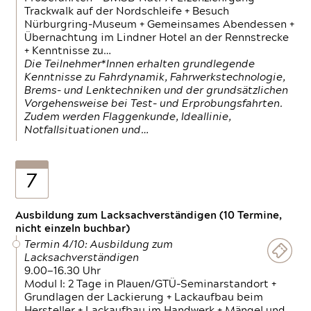
Trackwalk auf der Nordschleife + Besuch
Nürburgring-Museum + Gemeinsames Abendessen +
Übernachtung im Lindner Hotel an der Rennstrecke
+ Kenntnisse zu…
Die Teilnehmer*Innen erhalten grundlegende
Kenntnisse zu Fahrdynamik, Fahrwerkstechnologie,
Brems- und Lenktechniken und der grundsätzlichen
Vorgehensweise bei Test- und Erprobungsfahrten.
Zudem werden Flaggenkunde, Ideallinie,
Notfallsituationen und…
7
Ausbildung zum Lacksachverständigen (10 Termine,
nicht einzeln buchbar)
Termin 4/10: Ausbildung zum
Lacksachverständigen
9.00—16.30 Uhr
Modul I: 2 Tage in Plauen/GTÜ-Seminarstandort +
Grundlagen der Lackierung + Lackaufbau beim
Hersteller + Lackaufbau im Handwerk + Mängel und