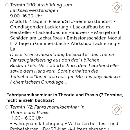
Termin 3/10: Ausbildung zum
Lacksachverständigen
9.00—16.30 Uhr
Modul I: 2 Tage in Plauen/GTÜ-Seminarstandort +
Grundlagen der Lackierung + Lackaufbau beim
Hersteller + Lackaufbau im Handwerk + Mängel und
Schäden am Lackaufbau + Emissionsschäden Modul
II: 2 Tage in Gummersbach + Workshop Lackierung +
La…
Diese Intensivausbildung beleuchtet das Thema
Fahrzeuglackierung aus den drei üblichen
Blickwinkeln. Der Labortechnik, dem Lackhersteller
sowie dem Handwerk. Somit erhalten die
Teilnehmer*Innen den nötigen Mix aus physikalisch-
/ chemischem Grundlage…
Fahrdynamikseminar in Theorie und Praxis (2 Termine,
nicht einzeln buchbar)
Termin 1/2: Fahrdynamikseminar in
Theorie und Praxis
11.00—16.00 Uhr
+ Fahrdynamik-Lehrgang + Verhalten bei Test- und
Probefahrten + DMSB-Nat.-A-Lizenzlehrgang +