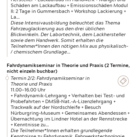
Schäden am Lackaufbau + Emissionsschäden Modul
II: 2 Tage in Gummersbach + Workshop Lackierung +
La…
Diese Intensivausbildung beleuchtet das Thema
Fahrzeuglackierung aus den drei üblichen
Blickwinkeln. Der Labortechnik, dem Lackhersteller
sowie dem Handwerk. Somit erhalten die
Teilnehmer*Innen den nötigen Mix aus physikalisch-
/ chemischem Grundlage…
Fahrdynamikseminar in Theorie und Praxis (2 Termine,
nicht einzeln buchbar)
Termin 2/2: Fahrdynamikseminar in
Theorie und Praxis
11.00—16.00 Uhr
+ Fahrdynamik-Lehrgang + Verhalten bei Test- und
Probefahrten + DMSB-Nat.-A-Lizenzlehrgang +
Trackwalk auf der Nordschleife + Besuch
Nürburgring-Museum + Gemeinsames Abendessen +
Übernachtung im Lindner Hotel an der Rennstrecke
+ Kenntnisse zu…
Die Teilnehmer*Innen erhalten grundlegende
Kenntnisse zu Fahrdynamik, Fahrwerkstechnologie,