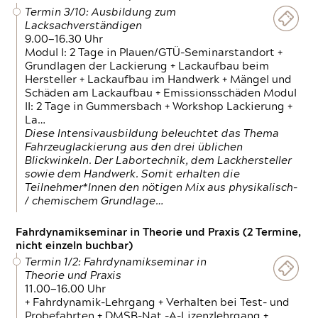
Termin 3/10: Ausbildung zum
Lacksachverständigen
9.00—16.30 Uhr
Modul I: 2 Tage in Plauen/GTÜ-Seminarstandort +
Grundlagen der Lackierung + Lackaufbau beim
Hersteller + Lackaufbau im Handwerk + Mängel und
Schäden am Lackaufbau + Emissionsschäden Modul
II: 2 Tage in Gummersbach + Workshop Lackierung +
La…
Diese Intensivausbildung beleuchtet das Thema
Fahrzeuglackierung aus den drei üblichen
Blickwinkeln. Der Labortechnik, dem Lackhersteller
sowie dem Handwerk. Somit erhalten die
Teilnehmer*Innen den nötigen Mix aus physikalisch-
/ chemischem Grundlage…
Fahrdynamikseminar in Theorie und Praxis (2 Termine,
nicht einzeln buchbar)
Termin 1/2: Fahrdynamikseminar in
Theorie und Praxis
11.00—16.00 Uhr
+ Fahrdynamik-Lehrgang + Verhalten bei Test- und
Probefahrten + DMSB-Nat.-A-Lizenzlehrgang +