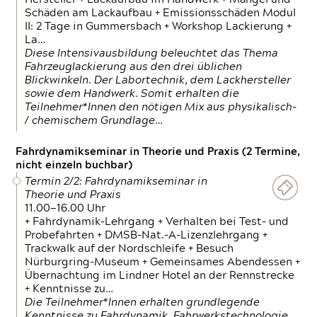
Schäden am Lackaufbau + Emissionsschäden Modul
II: 2 Tage in Gummersbach + Workshop Lackierung +
La…
Diese Intensivausbildung beleuchtet das Thema
Fahrzeuglackierung aus den drei üblichen
Blickwinkeln. Der Labortechnik, dem Lackhersteller
sowie dem Handwerk. Somit erhalten die
Teilnehmer*Innen den nötigen Mix aus physikalisch-
/ chemischem Grundlage…
Fahrdynamikseminar in Theorie und Praxis (2 Termine,
nicht einzeln buchbar)
Termin 2/2: Fahrdynamikseminar in
Theorie und Praxis
11.00—16.00 Uhr
+ Fahrdynamik-Lehrgang + Verhalten bei Test- und
Probefahrten + DMSB-Nat.-A-Lizenzlehrgang +
Trackwalk auf der Nordschleife + Besuch
Nürburgring-Museum + Gemeinsames Abendessen +
Übernachtung im Lindner Hotel an der Rennstrecke
+ Kenntnisse zu…
Die Teilnehmer*Innen erhalten grundlegende
Kenntnisse zu Fahrdynamik, Fahrwerkstechnologie,