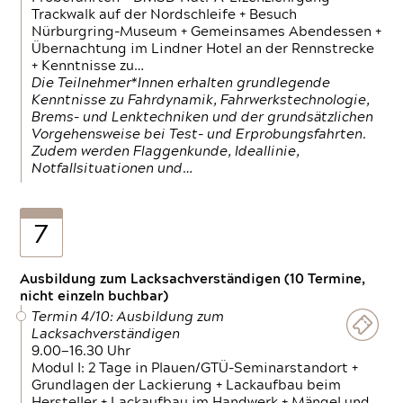
Trackwalk auf der Nordschleife + Besuch
Nürburgring-Museum + Gemeinsames Abendessen +
Übernachtung im Lindner Hotel an der Rennstrecke
+ Kenntnisse zu…
Die Teilnehmer*Innen erhalten grundlegende
Kenntnisse zu Fahrdynamik, Fahrwerkstechnologie,
Brems- und Lenktechniken und der grundsätzlichen
Vorgehensweise bei Test- und Erprobungsfahrten.
Zudem werden Flaggenkunde, Ideallinie,
Notfallsituationen und…
7
Ausbildung zum Lacksachverständigen (10 Termine,
nicht einzeln buchbar)
Termin 4/10: Ausbildung zum
Lacksachverständigen
9.00—16.30 Uhr
Modul I: 2 Tage in Plauen/GTÜ-Seminarstandort +
Grundlagen der Lackierung + Lackaufbau beim
Hersteller + Lackaufbau im Handwerk + Mängel und