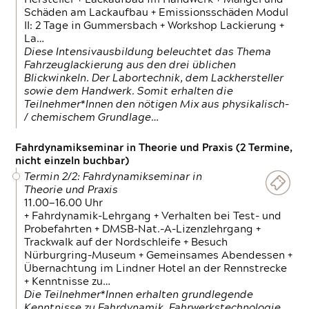
Schäden am Lackaufbau + Emissionsschäden Modul
II: 2 Tage in Gummersbach + Workshop Lackierung +
La…
Diese Intensivausbildung beleuchtet das Thema
Fahrzeuglackierung aus den drei üblichen
Blickwinkeln. Der Labortechnik, dem Lackhersteller
sowie dem Handwerk. Somit erhalten die
Teilnehmer*Innen den nötigen Mix aus physikalisch-
/ chemischem Grundlage…
Fahrdynamikseminar in Theorie und Praxis (2 Termine,
nicht einzeln buchbar)
Termin 2/2: Fahrdynamikseminar in
Theorie und Praxis
11.00—16.00 Uhr
+ Fahrdynamik-Lehrgang + Verhalten bei Test- und
Probefahrten + DMSB-Nat.-A-Lizenzlehrgang +
Trackwalk auf der Nordschleife + Besuch
Nürburgring-Museum + Gemeinsames Abendessen +
Übernachtung im Lindner Hotel an der Rennstrecke
+ Kenntnisse zu…
Die Teilnehmer*Innen erhalten grundlegende
Kenntnisse zu Fahrdynamik, Fahrwerkstechnologie,