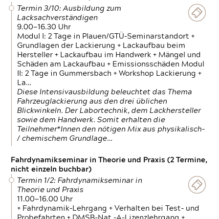
Termin 3/10: Ausbildung zum
Lacksachverständigen
9.00—16.30 Uhr
Modul I: 2 Tage in Plauen/GTÜ-Seminarstandort +
Grundlagen der Lackierung + Lackaufbau beim
Hersteller + Lackaufbau im Handwerk + Mängel und
Schäden am Lackaufbau + Emissionsschäden Modul
II: 2 Tage in Gummersbach + Workshop Lackierung +
La…
Diese Intensivausbildung beleuchtet das Thema
Fahrzeuglackierung aus den drei üblichen
Blickwinkeln. Der Labortechnik, dem Lackhersteller
sowie dem Handwerk. Somit erhalten die
Teilnehmer*Innen den nötigen Mix aus physikalisch-
/ chemischem Grundlage…
Fahrdynamikseminar in Theorie und Praxis (2 Termine,
nicht einzeln buchbar)
Termin 1/2: Fahrdynamikseminar in
Theorie und Praxis
11.00—16.00 Uhr
+ Fahrdynamik-Lehrgang + Verhalten bei Test- und
Probefahrten + DMSB-Nat.-A-Lizenzlehrgang +