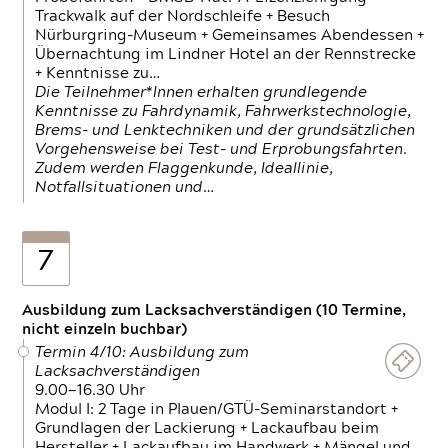
Trackwalk auf der Nordschleife + Besuch
Nürburgring-Museum + Gemeinsames Abendessen +
Übernachtung im Lindner Hotel an der Rennstrecke
+ Kenntnisse zu…
Die Teilnehmer*Innen erhalten grundlegende
Kenntnisse zu Fahrdynamik, Fahrwerkstechnologie,
Brems- und Lenktechniken und der grundsätzlichen
Vorgehensweise bei Test- und Erprobungsfahrten.
Zudem werden Flaggenkunde, Ideallinie,
Notfallsituationen und…
7
Ausbildung zum Lacksachverständigen (10 Termine,
nicht einzeln buchbar)
Termin 4/10: Ausbildung zum
Lacksachverständigen
9.00—16.30 Uhr
Modul I: 2 Tage in Plauen/GTÜ-Seminarstandort +
Grundlagen der Lackierung + Lackaufbau beim
Hersteller + Lackaufbau im Handwerk + Mängel und