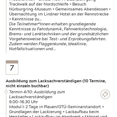
Trackwalk auf der Nordschleife + Besuch
Nürburgring-Museum + Gemeinsames Abendessen +
Übernachtung im Lindner Hotel an der Rennstrecke
+ Kenntnisse zu…
Die Teilnehmer*Innen erhalten grundlegende
Kenntnisse zu Fahrdynamik, Fahrwerkstechnologie,
Brems- und Lenktechniken und der grundsätzlichen
Vorgehensweise bei Test- und Erprobungsfahrten.
Zudem werden Flaggenkunde, Ideallinie,
Notfallsituationen und…
7
Ausbildung zum Lacksachverständigen (10 Termine,
nicht einzeln buchbar)
Termin 4/10: Ausbildung zum
Lacksachverständigen
9.00—16.30 Uhr
Modul I: 2 Tage in Plauen/GTÜ-Seminarstandort +
Grundlagen der Lackierung + Lackaufbau beim
Hersteller + Lackaufbau im Handwerk + Mängel und