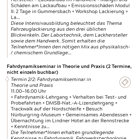
Schäden am Lackaufbau + Emissionsschäden Modul
II: 2 Tage in Gummersbach + Workshop Lackierung +
La…
Diese Intensivausbildung beleuchtet das Thema
Fahrzeuglackierung aus den drei üblichen
Blickwinkeln. Der Labortechnik, dem Lackhersteller
sowie dem Handwerk. Somit erhalten die
Teilnehmer*Innen den nötigen Mix aus physikalisch-
/ chemischem Grundlage…
Fahrdynamikseminar in Theorie und Praxis (2 Termine,
nicht einzeln buchbar)
Termin 2/2: Fahrdynamikseminar in
Theorie und Praxis
11.00—16.00 Uhr
+ Fahrdynamik-Lehrgang + Verhalten bei Test- und
Probefahrten + DMSB-Nat.-A-Lizenzlehrgang +
Trackwalk auf der Nordschleife + Besuch
Nürburgring-Museum + Gemeinsames Abendessen +
Übernachtung im Lindner Hotel an der Rennstrecke
+ Kenntnisse zu…
Die Teilnehmer*Innen erhalten grundlegende
Kenntnisse zu Fahrdynamik, Fahrwerkstechnologie,