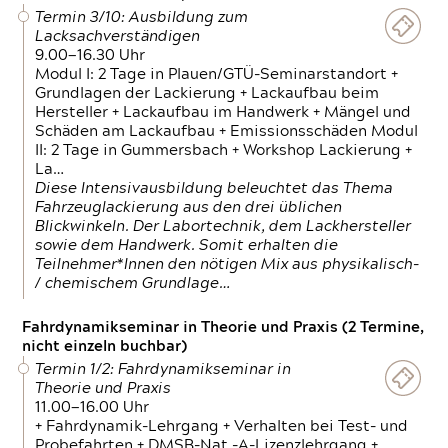
Termin 3/10: Ausbildung zum
Lacksachverständigen
9.00—16.30 Uhr
Modul I: 2 Tage in Plauen/GTÜ-Seminarstandort +
Grundlagen der Lackierung + Lackaufbau beim
Hersteller + Lackaufbau im Handwerk + Mängel und
Schäden am Lackaufbau + Emissionsschäden Modul
II: 2 Tage in Gummersbach + Workshop Lackierung +
La…
Diese Intensivausbildung beleuchtet das Thema
Fahrzeuglackierung aus den drei üblichen
Blickwinkeln. Der Labortechnik, dem Lackhersteller
sowie dem Handwerk. Somit erhalten die
Teilnehmer*Innen den nötigen Mix aus physikalisch-
/ chemischem Grundlage…
Fahrdynamikseminar in Theorie und Praxis (2 Termine,
nicht einzeln buchbar)
Termin 1/2: Fahrdynamikseminar in
Theorie und Praxis
11.00—16.00 Uhr
+ Fahrdynamik-Lehrgang + Verhalten bei Test- und
Probefahrten + DMSB-Nat.-A-Lizenzlehrgang +