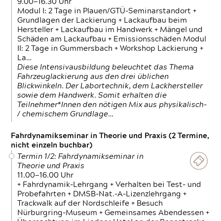
9.00—16.30 Uhr
Modul I: 2 Tage in Plauen/GTÜ-Seminarstandort +
Grundlagen der Lackierung + Lackaufbau beim
Hersteller + Lackaufbau im Handwerk + Mängel und
Schäden am Lackaufbau + Emissionsschäden Modul
II: 2 Tage in Gummersbach + Workshop Lackierung +
La…
Diese Intensivausbildung beleuchtet das Thema
Fahrzeuglackierung aus den drei üblichen
Blickwinkeln. Der Labortechnik, dem Lackhersteller
sowie dem Handwerk. Somit erhalten die
Teilnehmer*Innen den nötigen Mix aus physikalisch-
/ chemischem Grundlage…
Fahrdynamikseminar in Theorie und Praxis (2 Termine,
nicht einzeln buchbar)
Termin 1/2: Fahrdynamikseminar in
Theorie und Praxis
11.00—16.00 Uhr
+ Fahrdynamik-Lehrgang + Verhalten bei Test- und
Probefahrten + DMSB-Nat.-A-Lizenzlehrgang +
Trackwalk auf der Nordschleife + Besuch
Nürburgring-Museum + Gemeinsames Abendessen +