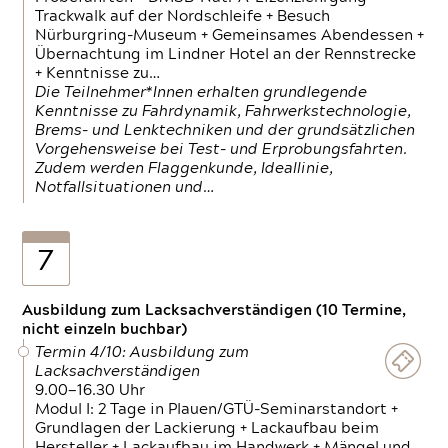
Trackwalk auf der Nordschleife + Besuch
Nürburgring-Museum + Gemeinsames Abendessen +
Übernachtung im Lindner Hotel an der Rennstrecke
+ Kenntnisse zu…
Die Teilnehmer*Innen erhalten grundlegende
Kenntnisse zu Fahrdynamik, Fahrwerkstechnologie,
Brems- und Lenktechniken und der grundsätzlichen
Vorgehensweise bei Test- und Erprobungsfahrten.
Zudem werden Flaggenkunde, Ideallinie,
Notfallsituationen und…
7
Ausbildung zum Lacksachverständigen (10 Termine,
nicht einzeln buchbar)
Termin 4/10: Ausbildung zum
Lacksachverständigen
9.00—16.30 Uhr
Modul I: 2 Tage in Plauen/GTÜ-Seminarstandort +
Grundlagen der Lackierung + Lackaufbau beim
Hersteller + Lackaufbau im Handwerk + Mängel und