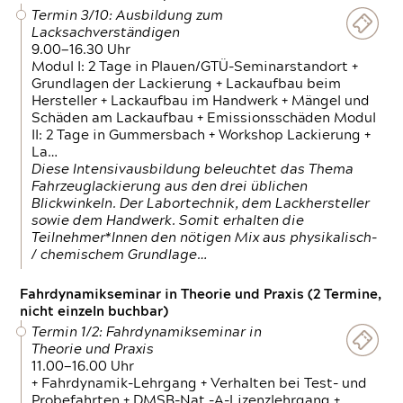
Termin 3/10: Ausbildung zum
Lacksachverständigen
9.00—16.30 Uhr
Modul I: 2 Tage in Plauen/GTÜ-Seminarstandort +
Grundlagen der Lackierung + Lackaufbau beim
Hersteller + Lackaufbau im Handwerk + Mängel und
Schäden am Lackaufbau + Emissionsschäden Modul
II: 2 Tage in Gummersbach + Workshop Lackierung +
La…
Diese Intensivausbildung beleuchtet das Thema
Fahrzeuglackierung aus den drei üblichen
Blickwinkeln. Der Labortechnik, dem Lackhersteller
sowie dem Handwerk. Somit erhalten die
Teilnehmer*Innen den nötigen Mix aus physikalisch-
/ chemischem Grundlage…
Fahrdynamikseminar in Theorie und Praxis (2 Termine,
nicht einzeln buchbar)
Termin 1/2: Fahrdynamikseminar in
Theorie und Praxis
11.00—16.00 Uhr
+ Fahrdynamik-Lehrgang + Verhalten bei Test- und
Probefahrten + DMSB-Nat.-A-Lizenzlehrgang +