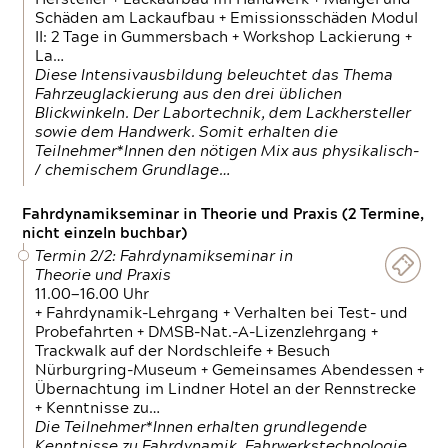
Schäden am Lackaufbau + Emissionsschäden Modul
II: 2 Tage in Gummersbach + Workshop Lackierung +
La…
Diese Intensivausbildung beleuchtet das Thema
Fahrzeuglackierung aus den drei üblichen
Blickwinkeln. Der Labortechnik, dem Lackhersteller
sowie dem Handwerk. Somit erhalten die
Teilnehmer*Innen den nötigen Mix aus physikalisch-
/ chemischem Grundlage…
Fahrdynamikseminar in Theorie und Praxis (2 Termine,
nicht einzeln buchbar)
Termin 2/2: Fahrdynamikseminar in
Theorie und Praxis
11.00—16.00 Uhr
+ Fahrdynamik-Lehrgang + Verhalten bei Test- und
Probefahrten + DMSB-Nat.-A-Lizenzlehrgang +
Trackwalk auf der Nordschleife + Besuch
Nürburgring-Museum + Gemeinsames Abendessen +
Übernachtung im Lindner Hotel an der Rennstrecke
+ Kenntnisse zu…
Die Teilnehmer*Innen erhalten grundlegende
Kenntnisse zu Fahrdynamik, Fahrwerkstechnologie,