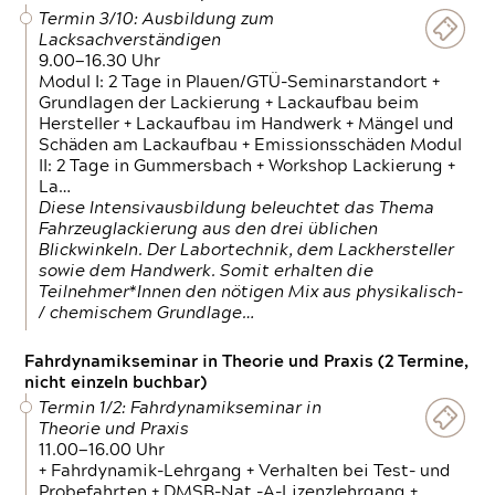
Termin 3/10: Ausbildung zum
Lacksachverständigen
9.00—16.30 Uhr
Modul I: 2 Tage in Plauen/GTÜ-Seminarstandort +
Grundlagen der Lackierung + Lackaufbau beim
Hersteller + Lackaufbau im Handwerk + Mängel und
Schäden am Lackaufbau + Emissionsschäden Modul
II: 2 Tage in Gummersbach + Workshop Lackierung +
La…
Diese Intensivausbildung beleuchtet das Thema
Fahrzeuglackierung aus den drei üblichen
Blickwinkeln. Der Labortechnik, dem Lackhersteller
sowie dem Handwerk. Somit erhalten die
Teilnehmer*Innen den nötigen Mix aus physikalisch-
/ chemischem Grundlage…
Fahrdynamikseminar in Theorie und Praxis (2 Termine,
nicht einzeln buchbar)
Termin 1/2: Fahrdynamikseminar in
Theorie und Praxis
11.00—16.00 Uhr
+ Fahrdynamik-Lehrgang + Verhalten bei Test- und
Probefahrten + DMSB-Nat.-A-Lizenzlehrgang +