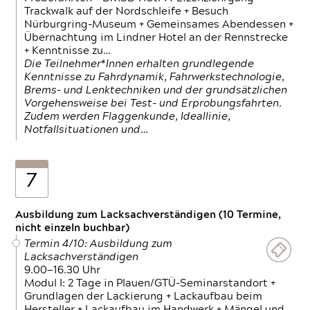
Trackwalk auf der Nordschleife + Besuch
Nürburgring-Museum + Gemeinsames Abendessen +
Übernachtung im Lindner Hotel an der Rennstrecke
+ Kenntnisse zu…
Die Teilnehmer*Innen erhalten grundlegende
Kenntnisse zu Fahrdynamik, Fahrwerkstechnologie,
Brems- und Lenktechniken und der grundsätzlichen
Vorgehensweise bei Test- und Erprobungsfahrten.
Zudem werden Flaggenkunde, Ideallinie,
Notfallsituationen und…
7
Ausbildung zum Lacksachverständigen (10 Termine,
nicht einzeln buchbar)
Termin 4/10: Ausbildung zum
Lacksachverständigen
9.00—16.30 Uhr
Modul I: 2 Tage in Plauen/GTÜ-Seminarstandort +
Grundlagen der Lackierung + Lackaufbau beim
Hersteller + Lackaufbau im Handwerk + Mängel und