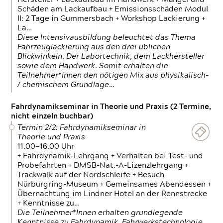
Schäden am Lackaufbau + Emissionsschäden Modul
II: 2 Tage in Gummersbach + Workshop Lackierung +
La…
Diese Intensivausbildung beleuchtet das Thema
Fahrzeuglackierung aus den drei üblichen
Blickwinkeln. Der Labortechnik, dem Lackhersteller
sowie dem Handwerk. Somit erhalten die
Teilnehmer*Innen den nötigen Mix aus physikalisch-
/ chemischem Grundlage…
Fahrdynamikseminar in Theorie und Praxis (2 Termine,
nicht einzeln buchbar)
Termin 2/2: Fahrdynamikseminar in
Theorie und Praxis
11.00—16.00 Uhr
+ Fahrdynamik-Lehrgang + Verhalten bei Test- und
Probefahrten + DMSB-Nat.-A-Lizenzlehrgang +
Trackwalk auf der Nordschleife + Besuch
Nürburgring-Museum + Gemeinsames Abendessen +
Übernachtung im Lindner Hotel an der Rennstrecke
+ Kenntnisse zu…
Die Teilnehmer*Innen erhalten grundlegende
Kenntnisse zu Fahrdynamik, Fahrwerkstechnologie,