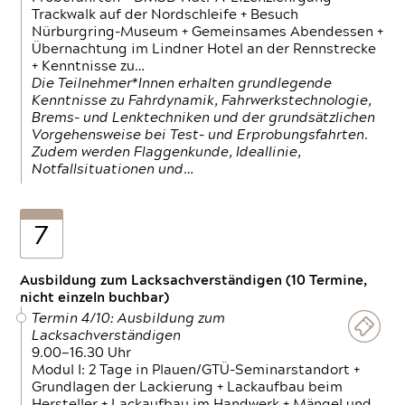
Trackwalk auf der Nordschleife + Besuch
Nürburgring-Museum + Gemeinsames Abendessen +
Übernachtung im Lindner Hotel an der Rennstrecke
+ Kenntnisse zu…
Die Teilnehmer*Innen erhalten grundlegende
Kenntnisse zu Fahrdynamik, Fahrwerkstechnologie,
Brems- und Lenktechniken und der grundsätzlichen
Vorgehensweise bei Test- und Erprobungsfahrten.
Zudem werden Flaggenkunde, Ideallinie,
Notfallsituationen und…
7
Ausbildung zum Lacksachverständigen (10 Termine,
nicht einzeln buchbar)
Termin 4/10: Ausbildung zum
Lacksachverständigen
9.00—16.30 Uhr
Modul I: 2 Tage in Plauen/GTÜ-Seminarstandort +
Grundlagen der Lackierung + Lackaufbau beim
Hersteller + Lackaufbau im Handwerk + Mängel und