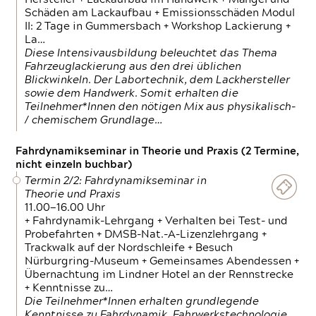
Schäden am Lackaufbau + Emissionsschäden Modul
II: 2 Tage in Gummersbach + Workshop Lackierung +
La…
Diese Intensivausbildung beleuchtet das Thema
Fahrzeuglackierung aus den drei üblichen
Blickwinkeln. Der Labortechnik, dem Lackhersteller
sowie dem Handwerk. Somit erhalten die
Teilnehmer*Innen den nötigen Mix aus physikalisch-
/ chemischem Grundlage…
Fahrdynamikseminar in Theorie und Praxis (2 Termine,
nicht einzeln buchbar)
Termin 2/2: Fahrdynamikseminar in
Theorie und Praxis
11.00—16.00 Uhr
+ Fahrdynamik-Lehrgang + Verhalten bei Test- und
Probefahrten + DMSB-Nat.-A-Lizenzlehrgang +
Trackwalk auf der Nordschleife + Besuch
Nürburgring-Museum + Gemeinsames Abendessen +
Übernachtung im Lindner Hotel an der Rennstrecke
+ Kenntnisse zu…
Die Teilnehmer*Innen erhalten grundlegende
Kenntnisse zu Fahrdynamik, Fahrwerkstechnologie,