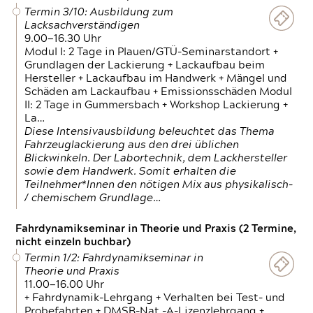
Termin 3/10: Ausbildung zum
Lacksachverständigen
9.00—16.30 Uhr
Modul I: 2 Tage in Plauen/GTÜ-Seminarstandort +
Grundlagen der Lackierung + Lackaufbau beim
Hersteller + Lackaufbau im Handwerk + Mängel und
Schäden am Lackaufbau + Emissionsschäden Modul
II: 2 Tage in Gummersbach + Workshop Lackierung +
La…
Diese Intensivausbildung beleuchtet das Thema
Fahrzeuglackierung aus den drei üblichen
Blickwinkeln. Der Labortechnik, dem Lackhersteller
sowie dem Handwerk. Somit erhalten die
Teilnehmer*Innen den nötigen Mix aus physikalisch-
/ chemischem Grundlage…
Fahrdynamikseminar in Theorie und Praxis (2 Termine,
nicht einzeln buchbar)
Termin 1/2: Fahrdynamikseminar in
Theorie und Praxis
11.00—16.00 Uhr
+ Fahrdynamik-Lehrgang + Verhalten bei Test- und
Probefahrten + DMSB-Nat.-A-Lizenzlehrgang +