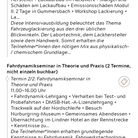
Schäden am Lackaufbau + Emissionsschäden Modul
II: 2 Tage in Gummersbach + Workshop Lackierung +
La…
Diese Intensivausbildung beleuchtet das Thema
Fahrzeuglackierung aus den drei üblichen
Blickwinkeln. Der Labortechnik, dem Lackhersteller
sowie dem Handwerk. Somit erhalten die
Teilnehmer*Innen den nötigen Mix aus physikalisch-
/ chemischem Grundlage…
Fahrdynamikseminar in Theorie und Praxis (2 Termine,
nicht einzeln buchbar)
Termin 2/2: Fahrdynamikseminar in
Theorie und Praxis
11.00—16.00 Uhr
+ Fahrdynamik-Lehrgang + Verhalten bei Test- und
Probefahrten + DMSB-Nat.-A-Lizenzlehrgang +
Trackwalk auf der Nordschleife + Besuch
Nürburgring-Museum + Gemeinsames Abendessen +
Übernachtung im Lindner Hotel an der Rennstrecke
+ Kenntnisse zu…
Die Teilnehmer*Innen erhalten grundlegende
Kenntnisse zu Fahrdynamik, Fahrwerkstechnologie,