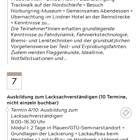
Trackwalk auf der Nordschleife + Besuch
Nürburgring-Museum + Gemeinsames Abendessen +
Übernachtung im Lindner Hotel an der Rennstrecke
+ Kenntnisse zu…
Die Teilnehmer*Innen erhalten grundlegende
Kenntnisse zu Fahrdynamik, Fahrwerkstechnologie,
Brems- und Lenktechniken und der grundsätzlichen
Vorgehensweise bei Test- und Erprobungsfahrten.
Zudem werden Flaggenkunde, Ideallinie,
Notfallsituationen und…
7
Ausbildung zum Lacksachverständigen (10 Termine,
nicht einzeln buchbar)
Termin 4/10: Ausbildung zum
Lacksachverständigen
9.00—16.30 Uhr
Modul I: 2 Tage in Plauen/GTÜ-Seminarstandort +
Grundlagen der Lackierung + Lackaufbau beim
Hersteller + Lackaufbau im Handwerk + Mängel und