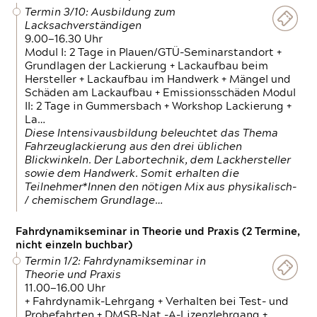
Termin 3/10: Ausbildung zum
Lacksachverständigen
9.00—16.30 Uhr
Modul I: 2 Tage in Plauen/GTÜ-Seminarstandort +
Grundlagen der Lackierung + Lackaufbau beim
Hersteller + Lackaufbau im Handwerk + Mängel und
Schäden am Lackaufbau + Emissionsschäden Modul
II: 2 Tage in Gummersbach + Workshop Lackierung +
La…
Diese Intensivausbildung beleuchtet das Thema
Fahrzeuglackierung aus den drei üblichen
Blickwinkeln. Der Labortechnik, dem Lackhersteller
sowie dem Handwerk. Somit erhalten die
Teilnehmer*Innen den nötigen Mix aus physikalisch-
/ chemischem Grundlage…
Fahrdynamikseminar in Theorie und Praxis (2 Termine,
nicht einzeln buchbar)
Termin 1/2: Fahrdynamikseminar in
Theorie und Praxis
11.00—16.00 Uhr
+ Fahrdynamik-Lehrgang + Verhalten bei Test- und
Probefahrten + DMSB-Nat.-A-Lizenzlehrgang +