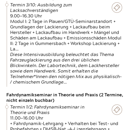
Termin 3/10: Ausbildung zum
Lacksachverständigen
9.00—16.30 Uhr
Modul I: 2 Tage in Plauen/GTÜ-Seminarstandort +
Grundlagen der Lackierung + Lackaufbau beim
Hersteller + Lackaufbau im Handwerk + Mängel und
Schäden am Lackaufbau + Emissionsschäden Modul
II: 2 Tage in Gummersbach + Workshop Lackierung +
La…
Diese Intensivausbildung beleuchtet das Thema
Fahrzeuglackierung aus den drei üblichen
Blickwinkeln. Der Labortechnik, dem Lackhersteller
sowie dem Handwerk. Somit erhalten die
Teilnehmer*Innen den nötigen Mix aus physikalisch-
/ chemischem Grundlage…
Fahrdynamikseminar in Theorie und Praxis (2 Termine,
nicht einzeln buchbar)
Termin 1/2: Fahrdynamikseminar in
Theorie und Praxis
11.00—16.00 Uhr
+ Fahrdynamik-Lehrgang + Verhalten bei Test- und
Probefahrten + DMSB-Nat.-A-Lizenzlehrgang +