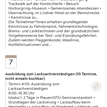
Trackwalk auf der Nordschleife + Besuch
Nürburgring-Museum + Gemeinsames Abendessen +
Übernachtung im Lindner Hotel an der Rennstrecke
+ Kenntnisse zu…
Die Teilnehmer*Innen erhalten grundlegende
Kenntnisse zu Fahrdynamik, Fahrwerkstechnologie,
Brems- und Lenktechniken und der grundsätzlichen
Vorgehensweise bei Test- und Erprobungsfahrten.
Zudem werden Flaggenkunde, Ideallinie,
Notfallsituationen und…
7
Ausbildung zum Lacksachverständigen (10 Termine,
nicht einzeln buchbar)
Termin 4/10: Ausbildung zum
Lacksachverständigen
9.00—16.30 Uhr
Modul I: 2 Tage in Plauen/GTÜ-Seminarstandort +
Grundlagen der Lackierung + Lackaufbau beim
Hersteller + Lackaufbau im Handwerk + Mängel und