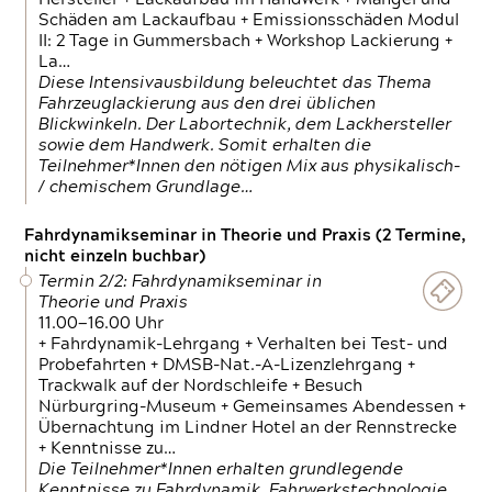
Schäden am Lackaufbau + Emissionsschäden Modul
II: 2 Tage in Gummersbach + Workshop Lackierung +
La…
Diese Intensivausbildung beleuchtet das Thema
Fahrzeuglackierung aus den drei üblichen
Blickwinkeln. Der Labortechnik, dem Lackhersteller
sowie dem Handwerk. Somit erhalten die
Teilnehmer*Innen den nötigen Mix aus physikalisch-
/ chemischem Grundlage…
Fahrdynamikseminar in Theorie und Praxis (2 Termine,
nicht einzeln buchbar)
Termin 2/2: Fahrdynamikseminar in
Theorie und Praxis
11.00—16.00 Uhr
+ Fahrdynamik-Lehrgang + Verhalten bei Test- und
Probefahrten + DMSB-Nat.-A-Lizenzlehrgang +
Trackwalk auf der Nordschleife + Besuch
Nürburgring-Museum + Gemeinsames Abendessen +
Übernachtung im Lindner Hotel an der Rennstrecke
+ Kenntnisse zu…
Die Teilnehmer*Innen erhalten grundlegende
Kenntnisse zu Fahrdynamik, Fahrwerkstechnologie,