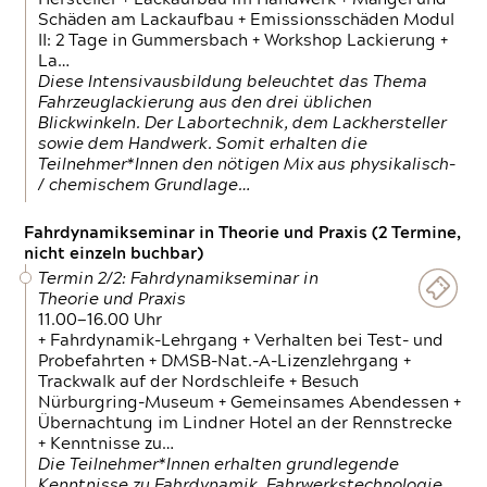
Schäden am Lackaufbau + Emissionsschäden Modul
II: 2 Tage in Gummersbach + Workshop Lackierung +
La…
Diese Intensivausbildung beleuchtet das Thema
Fahrzeuglackierung aus den drei üblichen
Blickwinkeln. Der Labortechnik, dem Lackhersteller
sowie dem Handwerk. Somit erhalten die
Teilnehmer*Innen den nötigen Mix aus physikalisch-
/ chemischem Grundlage…
Fahrdynamikseminar in Theorie und Praxis (2 Termine,
nicht einzeln buchbar)
Termin 2/2: Fahrdynamikseminar in
Theorie und Praxis
11.00—16.00 Uhr
+ Fahrdynamik-Lehrgang + Verhalten bei Test- und
Probefahrten + DMSB-Nat.-A-Lizenzlehrgang +
Trackwalk auf der Nordschleife + Besuch
Nürburgring-Museum + Gemeinsames Abendessen +
Übernachtung im Lindner Hotel an der Rennstrecke
+ Kenntnisse zu…
Die Teilnehmer*Innen erhalten grundlegende
Kenntnisse zu Fahrdynamik, Fahrwerkstechnologie,