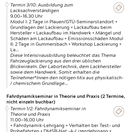
Termin 3/10: Ausbildung zum
Lacksachverständigen
9.00—16.30 Uhr
Modul I: 2 Tage in Plauen/GTÜ-Seminarstandort +
Grundlagen der Lackierung + Lackaufbau beim
Hersteller + Lackaufbau im Handwerk + Mängel und
Schäden am Lackaufbau + Emissionsschäden Modul
II: 2 Tage in Gummersbach + Workshop Lackierung +
La…
Diese Intensivausbildung beleuchtet das Thema
Fahrzeuglackierung aus den drei üblichen
Blickwinkeln. Der Labortechnik, dem Lackhersteller
sowie dem Handwerk. Somit erhalten die
Teilnehmer*Innen den nötigen Mix aus physikalisch-
/ chemischem Grundlage…
Fahrdynamikseminar in Theorie und Praxis (2 Termine,
nicht einzeln buchbar)
Termin 1/2: Fahrdynamikseminar in
Theorie und Praxis
11.00—16.00 Uhr
+ Fahrdynamik-Lehrgang + Verhalten bei Test- und
Probefahrten + DMSB-Nat.-A-Lizenzlehrgang +