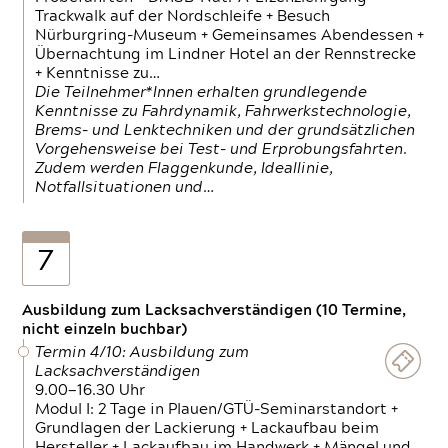
Trackwalk auf der Nordschleife + Besuch
Nürburgring-Museum + Gemeinsames Abendessen +
Übernachtung im Lindner Hotel an der Rennstrecke
+ Kenntnisse zu…
Die Teilnehmer*Innen erhalten grundlegende
Kenntnisse zu Fahrdynamik, Fahrwerkstechnologie,
Brems- und Lenktechniken und der grundsätzlichen
Vorgehensweise bei Test- und Erprobungsfahrten.
Zudem werden Flaggenkunde, Ideallinie,
Notfallsituationen und…
7
Ausbildung zum Lacksachverständigen (10 Termine,
nicht einzeln buchbar)
Termin 4/10: Ausbildung zum
Lacksachverständigen
9.00—16.30 Uhr
Modul I: 2 Tage in Plauen/GTÜ-Seminarstandort +
Grundlagen der Lackierung + Lackaufbau beim
Hersteller + Lackaufbau im Handwerk + Mängel und