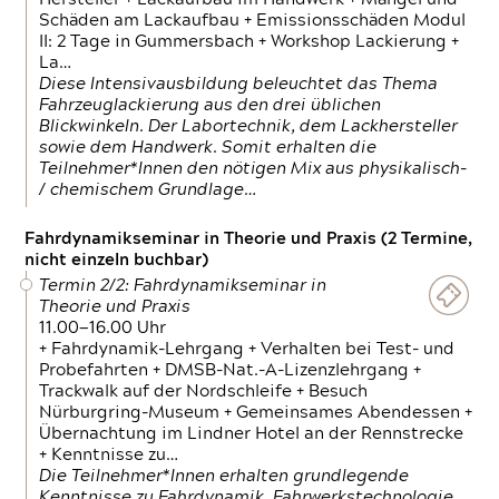
Schäden am Lackaufbau + Emissionsschäden Modul
II: 2 Tage in Gummersbach + Workshop Lackierung +
La…
Diese Intensivausbildung beleuchtet das Thema
Fahrzeuglackierung aus den drei üblichen
Blickwinkeln. Der Labortechnik, dem Lackhersteller
sowie dem Handwerk. Somit erhalten die
Teilnehmer*Innen den nötigen Mix aus physikalisch-
/ chemischem Grundlage…
Fahrdynamikseminar in Theorie und Praxis (2 Termine,
nicht einzeln buchbar)
Termin 2/2: Fahrdynamikseminar in
Theorie und Praxis
11.00—16.00 Uhr
+ Fahrdynamik-Lehrgang + Verhalten bei Test- und
Probefahrten + DMSB-Nat.-A-Lizenzlehrgang +
Trackwalk auf der Nordschleife + Besuch
Nürburgring-Museum + Gemeinsames Abendessen +
Übernachtung im Lindner Hotel an der Rennstrecke
+ Kenntnisse zu…
Die Teilnehmer*Innen erhalten grundlegende
Kenntnisse zu Fahrdynamik, Fahrwerkstechnologie,