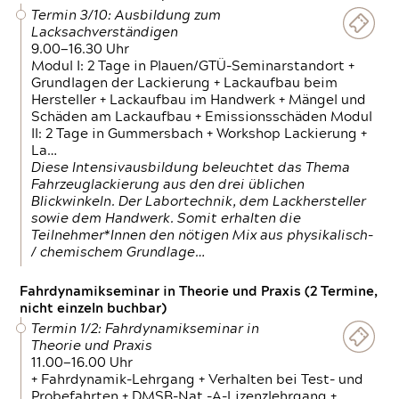
Termin 3/10: Ausbildung zum
Lacksachverständigen
9.00—16.30 Uhr
Modul I: 2 Tage in Plauen/GTÜ-Seminarstandort +
Grundlagen der Lackierung + Lackaufbau beim
Hersteller + Lackaufbau im Handwerk + Mängel und
Schäden am Lackaufbau + Emissionsschäden Modul
II: 2 Tage in Gummersbach + Workshop Lackierung +
La…
Diese Intensivausbildung beleuchtet das Thema
Fahrzeuglackierung aus den drei üblichen
Blickwinkeln. Der Labortechnik, dem Lackhersteller
sowie dem Handwerk. Somit erhalten die
Teilnehmer*Innen den nötigen Mix aus physikalisch-
/ chemischem Grundlage…
Fahrdynamikseminar in Theorie und Praxis (2 Termine,
nicht einzeln buchbar)
Termin 1/2: Fahrdynamikseminar in
Theorie und Praxis
11.00—16.00 Uhr
+ Fahrdynamik-Lehrgang + Verhalten bei Test- und
Probefahrten + DMSB-Nat.-A-Lizenzlehrgang +