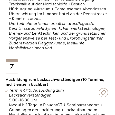
Trackwalk auf der Nordschleife + Besuch
Nürburgring-Museum + Gemeinsames Abendessen +
Übernachtung im Lindner Hotel an der Rennstrecke
+ Kenntnisse zu…
Die Teilnehmer*Innen erhalten grundlegende
Kenntnisse zu Fahrdynamik, Fahrwerkstechnologie,
Brems- und Lenktechniken und der grundsätzlichen
Vorgehensweise bei Test- und Erprobungsfahrten.
Zudem werden Flaggenkunde, Ideallinie,
Notfallsituationen und…
7
Ausbildung zum Lacksachverständigen (10 Termine,
nicht einzeln buchbar)
Termin 4/10: Ausbildung zum
Lacksachverständigen
9.00—16.30 Uhr
Modul I: 2 Tage in Plauen/GTÜ-Seminarstandort +
Grundlagen der Lackierung + Lackaufbau beim
Hersteller + Lackaufbau im Handwerk + Mängel und