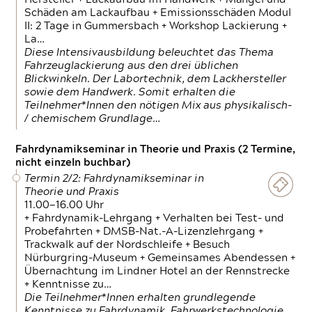
Schäden am Lackaufbau + Emissionsschäden Modul
II: 2 Tage in Gummersbach + Workshop Lackierung +
La…
Diese Intensivausbildung beleuchtet das Thema
Fahrzeuglackierung aus den drei üblichen
Blickwinkeln. Der Labortechnik, dem Lackhersteller
sowie dem Handwerk. Somit erhalten die
Teilnehmer*Innen den nötigen Mix aus physikalisch-
/ chemischem Grundlage…
Fahrdynamikseminar in Theorie und Praxis (2 Termine,
nicht einzeln buchbar)
Termin 2/2: Fahrdynamikseminar in
Theorie und Praxis
11.00—16.00 Uhr
+ Fahrdynamik-Lehrgang + Verhalten bei Test- und
Probefahrten + DMSB-Nat.-A-Lizenzlehrgang +
Trackwalk auf der Nordschleife + Besuch
Nürburgring-Museum + Gemeinsames Abendessen +
Übernachtung im Lindner Hotel an der Rennstrecke
+ Kenntnisse zu…
Die Teilnehmer*Innen erhalten grundlegende
Kenntnisse zu Fahrdynamik, Fahrwerkstechnologie,