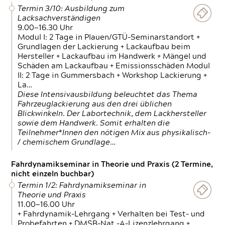
Termin 3/10: Ausbildung zum
Lacksachverständigen
9.00—16.30 Uhr
Modul I: 2 Tage in Plauen/GTÜ-Seminarstandort +
Grundlagen der Lackierung + Lackaufbau beim
Hersteller + Lackaufbau im Handwerk + Mängel und
Schäden am Lackaufbau + Emissionsschäden Modul
II: 2 Tage in Gummersbach + Workshop Lackierung +
La…
Diese Intensivausbildung beleuchtet das Thema
Fahrzeuglackierung aus den drei üblichen
Blickwinkeln. Der Labortechnik, dem Lackhersteller
sowie dem Handwerk. Somit erhalten die
Teilnehmer*Innen den nötigen Mix aus physikalisch-
/ chemischem Grundlage…
Fahrdynamikseminar in Theorie und Praxis (2 Termine,
nicht einzeln buchbar)
Termin 1/2: Fahrdynamikseminar in
Theorie und Praxis
11.00—16.00 Uhr
+ Fahrdynamik-Lehrgang + Verhalten bei Test- und
Probefahrten + DMSB-Nat.-A-Lizenzlehrgang +