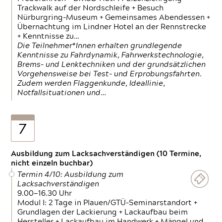
Trackwalk auf der Nordschleife + Besuch
Nürburgring-Museum + Gemeinsames Abendessen +
Übernachtung im Lindner Hotel an der Rennstrecke
+ Kenntnisse zu…
Die Teilnehmer*Innen erhalten grundlegende
Kenntnisse zu Fahrdynamik, Fahrwerkstechnologie,
Brems- und Lenktechniken und der grundsätzlichen
Vorgehensweise bei Test- und Erprobungsfahrten.
Zudem werden Flaggenkunde, Ideallinie,
Notfallsituationen und…
7
Ausbildung zum Lacksachverständigen (10 Termine,
nicht einzeln buchbar)
Termin 4/10: Ausbildung zum
Lacksachverständigen
9.00—16.30 Uhr
Modul I: 2 Tage in Plauen/GTÜ-Seminarstandort +
Grundlagen der Lackierung + Lackaufbau beim
Hersteller + Lackaufbau im Handwerk + Mängel und