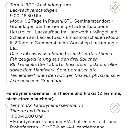
Termin 3/10: Ausbildung zum
Lacksachverständigen
9.00—16.30 Uhr
Modul I: 2 Tage in Plauen/GTÜ-Seminarstandort +
Grundlagen der Lackierung + Lackaufbau beim
Hersteller + Lackaufbau im Handwerk + Mängel und
Schäden am Lackaufbau + Emissionsschäden Modul
II: 2 Tage in Gummersbach + Workshop Lackierung +
La…
Diese Intensivausbildung beleuchtet das Thema
Fahrzeuglackierung aus den drei üblichen
Blickwinkeln. Der Labortechnik, dem Lackhersteller
sowie dem Handwerk. Somit erhalten die
Teilnehmer*Innen den nötigen Mix aus physikalisch-
/ chemischem Grundlage…
Fahrdynamikseminar in Theorie und Praxis (2 Termine,
nicht einzeln buchbar)
Termin 1/2: Fahrdynamikseminar in
Theorie und Praxis
11.00—16.00 Uhr
+ Fahrdynamik-Lehrgang + Verhalten bei Test- und
Probefahrten + DMSB-Nat.-A-Lizenzlehrgang +