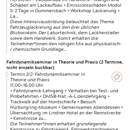
Schäden am Lackaufbau + Emissionsschäden Modul
II: 2 Tage in Gummersbach + Workshop Lackierung +
La…
Diese Intensivausbildung beleuchtet das Thema
Fahrzeuglackierung aus den drei üblichen
Blickwinkeln. Der Labortechnik, dem Lackhersteller
sowie dem Handwerk. Somit erhalten die
Teilnehmer*Innen den nötigen Mix aus physikalisch-
/ chemischem Grundlage…
Fahrdynamikseminar in Theorie und Praxis (2 Termine,
nicht einzeln buchbar)
Termin 2/2: Fahrdynamikseminar in
Theorie und Praxis
11.00—16.00 Uhr
+ Fahrdynamik-Lehrgang + Verhalten bei Test- und
Probefahrten + DMSB-Nat.-A-Lizenzlehrgang +
Trackwalk auf der Nordschleife + Besuch
Nürburgring-Museum + Gemeinsames Abendessen +
Übernachtung im Lindner Hotel an der Rennstrecke
+ Kenntnisse zu…
Die Teilnehmer*Innen erhalten grundlegende
Kenntnisse zu Fahrdynamik, Fahrwerkstechnologie,