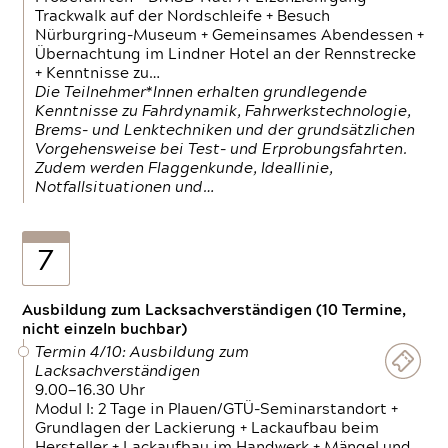
Trackwalk auf der Nordschleife + Besuch
Nürburgring-Museum + Gemeinsames Abendessen +
Übernachtung im Lindner Hotel an der Rennstrecke
+ Kenntnisse zu…
Die Teilnehmer*Innen erhalten grundlegende
Kenntnisse zu Fahrdynamik, Fahrwerkstechnologie,
Brems- und Lenktechniken und der grundsätzlichen
Vorgehensweise bei Test- und Erprobungsfahrten.
Zudem werden Flaggenkunde, Ideallinie,
Notfallsituationen und…
7
Ausbildung zum Lacksachverständigen (10 Termine,
nicht einzeln buchbar)
Termin 4/10: Ausbildung zum
Lacksachverständigen
9.00—16.30 Uhr
Modul I: 2 Tage in Plauen/GTÜ-Seminarstandort +
Grundlagen der Lackierung + Lackaufbau beim
Hersteller + Lackaufbau im Handwerk + Mängel und