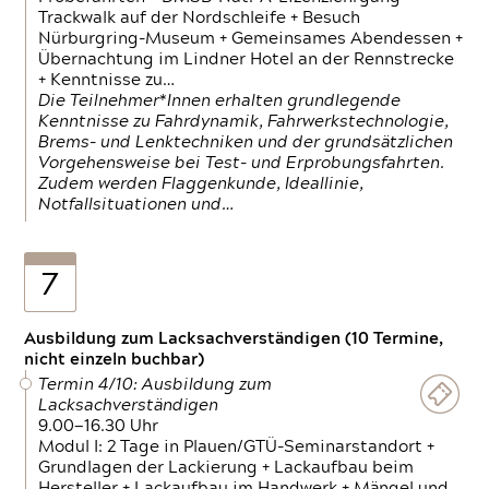
Trackwalk auf der Nordschleife + Besuch
Nürburgring-Museum + Gemeinsames Abendessen +
Übernachtung im Lindner Hotel an der Rennstrecke
+ Kenntnisse zu…
Die Teilnehmer*Innen erhalten grundlegende
Kenntnisse zu Fahrdynamik, Fahrwerkstechnologie,
Brems- und Lenktechniken und der grundsätzlichen
Vorgehensweise bei Test- und Erprobungsfahrten.
Zudem werden Flaggenkunde, Ideallinie,
Notfallsituationen und…
7
Ausbildung zum Lacksachverständigen (10 Termine,
nicht einzeln buchbar)
Termin 4/10: Ausbildung zum
Lacksachverständigen
9.00—16.30 Uhr
Modul I: 2 Tage in Plauen/GTÜ-Seminarstandort +
Grundlagen der Lackierung + Lackaufbau beim
Hersteller + Lackaufbau im Handwerk + Mängel und