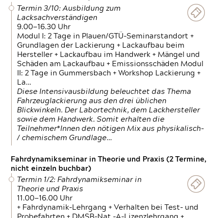
Termin 3/10: Ausbildung zum
Lacksachverständigen
9.00—16.30 Uhr
Modul I: 2 Tage in Plauen/GTÜ-Seminarstandort +
Grundlagen der Lackierung + Lackaufbau beim
Hersteller + Lackaufbau im Handwerk + Mängel und
Schäden am Lackaufbau + Emissionsschäden Modul
II: 2 Tage in Gummersbach + Workshop Lackierung +
La…
Diese Intensivausbildung beleuchtet das Thema
Fahrzeuglackierung aus den drei üblichen
Blickwinkeln. Der Labortechnik, dem Lackhersteller
sowie dem Handwerk. Somit erhalten die
Teilnehmer*Innen den nötigen Mix aus physikalisch-
/ chemischem Grundlage…
Fahrdynamikseminar in Theorie und Praxis (2 Termine,
nicht einzeln buchbar)
Termin 1/2: Fahrdynamikseminar in
Theorie und Praxis
11.00—16.00 Uhr
+ Fahrdynamik-Lehrgang + Verhalten bei Test- und
Probefahrten + DMSB-Nat.-A-Lizenzlehrgang +