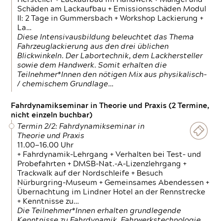
Schäden am Lackaufbau + Emissionsschäden Modul
II: 2 Tage in Gummersbach + Workshop Lackierung +
La…
Diese Intensivausbildung beleuchtet das Thema
Fahrzeuglackierung aus den drei üblichen
Blickwinkeln. Der Labortechnik, dem Lackhersteller
sowie dem Handwerk. Somit erhalten die
Teilnehmer*Innen den nötigen Mix aus physikalisch-
/ chemischem Grundlage…
Fahrdynamikseminar in Theorie und Praxis (2 Termine,
nicht einzeln buchbar)
Termin 2/2: Fahrdynamikseminar in
Theorie und Praxis
11.00—16.00 Uhr
+ Fahrdynamik-Lehrgang + Verhalten bei Test- und
Probefahrten + DMSB-Nat.-A-Lizenzlehrgang +
Trackwalk auf der Nordschleife + Besuch
Nürburgring-Museum + Gemeinsames Abendessen +
Übernachtung im Lindner Hotel an der Rennstrecke
+ Kenntnisse zu…
Die Teilnehmer*Innen erhalten grundlegende
Kenntnisse zu Fahrdynamik, Fahrwerkstechnologie,