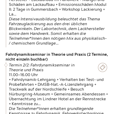
Schäden am Lackaufbau + Emissionsschäden Modul
II: 2 Tage in Gummersbach + Workshop Lackierung +
La…
Diese Intensivausbildung beleuchtet das Thema
Fahrzeuglackierung aus den drei üblichen
Blickwinkeln. Der Labortechnik, dem Lackhersteller
sowie dem Handwerk. Somit erhalten die
Teilnehmer*Innen den nötigen Mix aus physikalisch-
/ chemischem Grundlage…
Fahrdynamikseminar in Theorie und Praxis (2 Termine,
nicht einzeln buchbar)
Termin 2/2: Fahrdynamikseminar in
Theorie und Praxis
11.00—16.00 Uhr
+ Fahrdynamik-Lehrgang + Verhalten bei Test- und
Probefahrten + DMSB-Nat.-A-Lizenzlehrgang +
Trackwalk auf der Nordschleife + Besuch
Nürburgring-Museum + Gemeinsames Abendessen +
Übernachtung im Lindner Hotel an der Rennstrecke
+ Kenntnisse zu…
Die Teilnehmer*Innen erhalten grundlegende
Kenntnisse zu Fahrdynamik, Fahrwerkstechnologie,