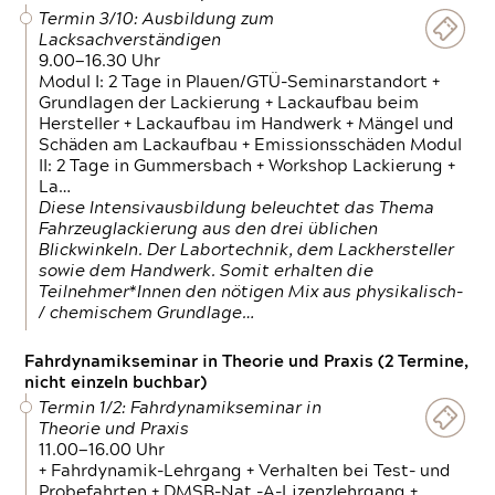
Termin 3/10: Ausbildung zum
Lacksachverständigen
9.00—16.30 Uhr
Modul I: 2 Tage in Plauen/GTÜ-Seminarstandort +
Grundlagen der Lackierung + Lackaufbau beim
Hersteller + Lackaufbau im Handwerk + Mängel und
Schäden am Lackaufbau + Emissionsschäden Modul
II: 2 Tage in Gummersbach + Workshop Lackierung +
La…
Diese Intensivausbildung beleuchtet das Thema
Fahrzeuglackierung aus den drei üblichen
Blickwinkeln. Der Labortechnik, dem Lackhersteller
sowie dem Handwerk. Somit erhalten die
Teilnehmer*Innen den nötigen Mix aus physikalisch-
/ chemischem Grundlage…
Fahrdynamikseminar in Theorie und Praxis (2 Termine,
nicht einzeln buchbar)
Termin 1/2: Fahrdynamikseminar in
Theorie und Praxis
11.00—16.00 Uhr
+ Fahrdynamik-Lehrgang + Verhalten bei Test- und
Probefahrten + DMSB-Nat.-A-Lizenzlehrgang +