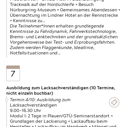
Trackwalk auf der Nordschleife + Besuch
Nürburgring-Museum + Gemeinsames Abendessen +
Übernachtung im Lindner Hotel an der Rennstrecke
+ Kenntnisse zu…
Die Teilnehmer*Innen erhalten grundlegende
Kenntnisse zu Fahrdynamik, Fahrwerkstechnologie,
Brems- und Lenktechniken und der grundsätzlichen
Vorgehensweise bei Test- und Erprobungsfahrten.
Zudem werden Flaggenkunde, Ideallinie,
Notfallsituationen und…
7
Ausbildung zum Lacksachverständigen (10 Termine,
nicht einzeln buchbar)
Termin 4/10: Ausbildung zum
Lacksachverständigen
9.00—16.30 Uhr
Modul I: 2 Tage in Plauen/GTÜ-Seminarstandort +
Grundlagen der Lackierung + Lackaufbau beim
Hersteller + Lackaufbau im Handwerk + Mängel und