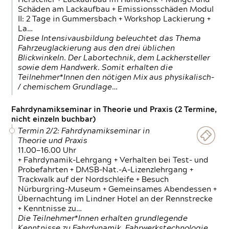
Schäden am Lackaufbau + Emissionsschäden Modul
II: 2 Tage in Gummersbach + Workshop Lackierung +
La…
Diese Intensivausbildung beleuchtet das Thema
Fahrzeuglackierung aus den drei üblichen
Blickwinkeln. Der Labortechnik, dem Lackhersteller
sowie dem Handwerk. Somit erhalten die
Teilnehmer*Innen den nötigen Mix aus physikalisch-
/ chemischem Grundlage…
Fahrdynamikseminar in Theorie und Praxis (2 Termine,
nicht einzeln buchbar)
Termin 2/2: Fahrdynamikseminar in
Theorie und Praxis
11.00—16.00 Uhr
+ Fahrdynamik-Lehrgang + Verhalten bei Test- und
Probefahrten + DMSB-Nat.-A-Lizenzlehrgang +
Trackwalk auf der Nordschleife + Besuch
Nürburgring-Museum + Gemeinsames Abendessen +
Übernachtung im Lindner Hotel an der Rennstrecke
+ Kenntnisse zu…
Die Teilnehmer*Innen erhalten grundlegende
Kenntnisse zu Fahrdynamik, Fahrwerkstechnologie,