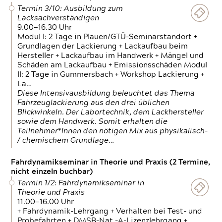
Termin 3/10: Ausbildung zum
Lacksachverständigen
9.00—16.30 Uhr
Modul I: 2 Tage in Plauen/GTÜ-Seminarstandort +
Grundlagen der Lackierung + Lackaufbau beim
Hersteller + Lackaufbau im Handwerk + Mängel und
Schäden am Lackaufbau + Emissionsschäden Modul
II: 2 Tage in Gummersbach + Workshop Lackierung +
La…
Diese Intensivausbildung beleuchtet das Thema
Fahrzeuglackierung aus den drei üblichen
Blickwinkeln. Der Labortechnik, dem Lackhersteller
sowie dem Handwerk. Somit erhalten die
Teilnehmer*Innen den nötigen Mix aus physikalisch-
/ chemischem Grundlage…
Fahrdynamikseminar in Theorie und Praxis (2 Termine,
nicht einzeln buchbar)
Termin 1/2: Fahrdynamikseminar in
Theorie und Praxis
11.00—16.00 Uhr
+ Fahrdynamik-Lehrgang + Verhalten bei Test- und
Probefahrten + DMSB-Nat.-A-Lizenzlehrgang +