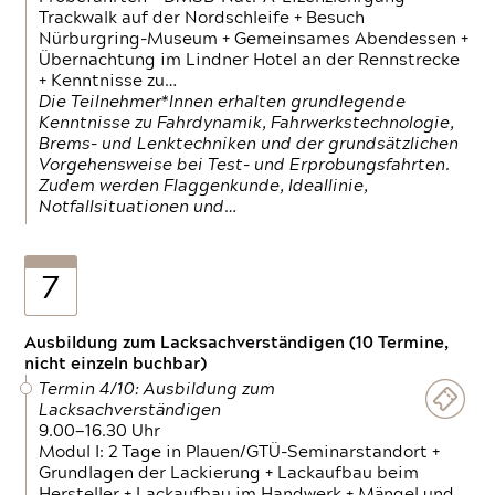
Trackwalk auf der Nordschleife + Besuch
Nürburgring-Museum + Gemeinsames Abendessen +
Übernachtung im Lindner Hotel an der Rennstrecke
+ Kenntnisse zu…
Die Teilnehmer*Innen erhalten grundlegende
Kenntnisse zu Fahrdynamik, Fahrwerkstechnologie,
Brems- und Lenktechniken und der grundsätzlichen
Vorgehensweise bei Test- und Erprobungsfahrten.
Zudem werden Flaggenkunde, Ideallinie,
Notfallsituationen und…
7
Ausbildung zum Lacksachverständigen (10 Termine,
nicht einzeln buchbar)
Termin 4/10: Ausbildung zum
Lacksachverständigen
9.00—16.30 Uhr
Modul I: 2 Tage in Plauen/GTÜ-Seminarstandort +
Grundlagen der Lackierung + Lackaufbau beim
Hersteller + Lackaufbau im Handwerk + Mängel und