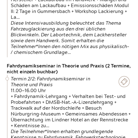
Schäden am Lackaufbau + Emissionsschäden Modul
II: 2 Tage in Gummersbach + Workshop Lackierung +
La…
Diese Intensivausbildung beleuchtet das Thema
Fahrzeuglackierung aus den drei üblichen
Blickwinkeln. Der Labortechnik, dem Lackhersteller
sowie dem Handwerk. Somit erhalten die
Teilnehmer*Innen den nötigen Mix aus physikalisch-
/ chemischem Grundlage…
Fahrdynamikseminar in Theorie und Praxis (2 Termine,
nicht einzeln buchbar)
Termin 2/2: Fahrdynamikseminar in
Theorie und Praxis
11.00—16.00 Uhr
+ Fahrdynamik-Lehrgang + Verhalten bei Test- und
Probefahrten + DMSB-Nat.-A-Lizenzlehrgang +
Trackwalk auf der Nordschleife + Besuch
Nürburgring-Museum + Gemeinsames Abendessen +
Übernachtung im Lindner Hotel an der Rennstrecke
+ Kenntnisse zu…
Die Teilnehmer*Innen erhalten grundlegende
Kenntnisse zu Fahrdynamik, Fahrwerkstechnologie,