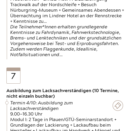
Trackwalk auf der Nordschleife + Besuch
Nürburgring-Museum + Gemeinsames Abendessen +
Übernachtung im Lindner Hotel an der Rennstrecke
+ Kenntnisse zu…
Die Teilnehmer*Innen erhalten grundlegende
Kenntnisse zu Fahrdynamik, Fahrwerkstechnologie,
Brems- und Lenktechniken und der grundsätzlichen
Vorgehensweise bei Test- und Erprobungsfahrten.
Zudem werden Flaggenkunde, Ideallinie,
Notfallsituationen und…
7
Ausbildung zum Lacksachverständigen (10 Termine,
nicht einzeln buchbar)
Termin 4/10: Ausbildung zum
Lacksachverständigen
9.00—16.30 Uhr
Modul I: 2 Tage in Plauen/GTÜ-Seminarstandort +
Grundlagen der Lackierung + Lackaufbau beim
Hersteller + Lackaufbau im Handwerk + Mängel und