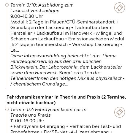
Termin 3/10: Ausbildung zum
Lacksachverständigen
9.00—16.30 Uhr
Modul I: 2 Tage in Plauen/GTÜ-Seminarstandort +
Grundlagen der Lackierung + Lackaufbau beim
Hersteller + Lackaufbau im Handwerk + Mängel und
Schäden am Lackaufbau + Emissionsschäden Modul
II: 2 Tage in Gummersbach + Workshop Lackierung +
La…
Diese Intensivausbildung beleuchtet das Thema
Fahrzeuglackierung aus den drei üblichen
Blickwinkeln. Der Labortechnik, dem Lackhersteller
sowie dem Handwerk. Somit erhalten die
Teilnehmer*Innen den nötigen Mix aus physikalisch-
/ chemischem Grundlage…
Fahrdynamikseminar in Theorie und Praxis (2 Termine,
nicht einzeln buchbar)
Termin 1/2: Fahrdynamikseminar in
Theorie und Praxis
11.00—16.00 Uhr
+ Fahrdynamik-Lehrgang + Verhalten bei Test- und
Probefahrten + DMSB-Nat.-A-Lizenzlehrgang +