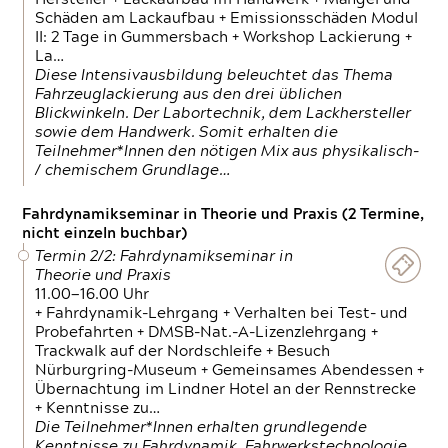
Schäden am Lackaufbau + Emissionsschäden Modul
II: 2 Tage in Gummersbach + Workshop Lackierung +
La…
Diese Intensivausbildung beleuchtet das Thema
Fahrzeuglackierung aus den drei üblichen
Blickwinkeln. Der Labortechnik, dem Lackhersteller
sowie dem Handwerk. Somit erhalten die
Teilnehmer*Innen den nötigen Mix aus physikalisch-
/ chemischem Grundlage…
Fahrdynamikseminar in Theorie und Praxis (2 Termine,
nicht einzeln buchbar)
Termin 2/2: Fahrdynamikseminar in
Theorie und Praxis
11.00—16.00 Uhr
+ Fahrdynamik-Lehrgang + Verhalten bei Test- und
Probefahrten + DMSB-Nat.-A-Lizenzlehrgang +
Trackwalk auf der Nordschleife + Besuch
Nürburgring-Museum + Gemeinsames Abendessen +
Übernachtung im Lindner Hotel an der Rennstrecke
+ Kenntnisse zu…
Die Teilnehmer*Innen erhalten grundlegende
Kenntnisse zu Fahrdynamik, Fahrwerkstechnologie,