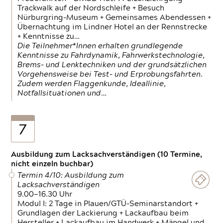
Trackwalk auf der Nordschleife + Besuch
Nürburgring-Museum + Gemeinsames Abendessen +
Übernachtung im Lindner Hotel an der Rennstrecke
+ Kenntnisse zu…
Die Teilnehmer*Innen erhalten grundlegende
Kenntnisse zu Fahrdynamik, Fahrwerkstechnologie,
Brems- und Lenktechniken und der grundsätzlichen
Vorgehensweise bei Test- und Erprobungsfahrten.
Zudem werden Flaggenkunde, Ideallinie,
Notfallsituationen und…
7
Ausbildung zum Lacksachverständigen (10 Termine,
nicht einzeln buchbar)
Termin 4/10: Ausbildung zum
Lacksachverständigen
9.00—16.30 Uhr
Modul I: 2 Tage in Plauen/GTÜ-Seminarstandort +
Grundlagen der Lackierung + Lackaufbau beim
Hersteller + Lackaufbau im Handwerk + Mängel und