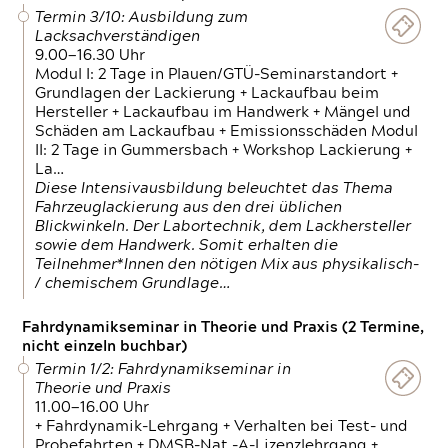
Termin 3/10: Ausbildung zum
Lacksachverständigen
9.00—16.30 Uhr
Modul I: 2 Tage in Plauen/GTÜ-Seminarstandort +
Grundlagen der Lackierung + Lackaufbau beim
Hersteller + Lackaufbau im Handwerk + Mängel und
Schäden am Lackaufbau + Emissionsschäden Modul
II: 2 Tage in Gummersbach + Workshop Lackierung +
La…
Diese Intensivausbildung beleuchtet das Thema
Fahrzeuglackierung aus den drei üblichen
Blickwinkeln. Der Labortechnik, dem Lackhersteller
sowie dem Handwerk. Somit erhalten die
Teilnehmer*Innen den nötigen Mix aus physikalisch-
/ chemischem Grundlage…
Fahrdynamikseminar in Theorie und Praxis (2 Termine,
nicht einzeln buchbar)
Termin 1/2: Fahrdynamikseminar in
Theorie und Praxis
11.00—16.00 Uhr
+ Fahrdynamik-Lehrgang + Verhalten bei Test- und
Probefahrten + DMSB-Nat.-A-Lizenzlehrgang +