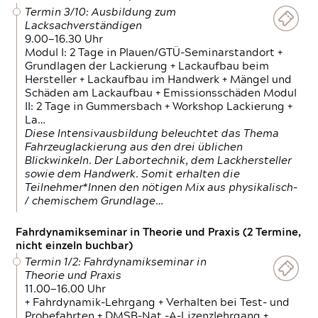
Termin 3/10: Ausbildung zum
Lacksachverständigen
9.00—16.30 Uhr
Modul I: 2 Tage in Plauen/GTÜ-Seminarstandort +
Grundlagen der Lackierung + Lackaufbau beim
Hersteller + Lackaufbau im Handwerk + Mängel und
Schäden am Lackaufbau + Emissionsschäden Modul
II: 2 Tage in Gummersbach + Workshop Lackierung +
La…
Diese Intensivausbildung beleuchtet das Thema
Fahrzeuglackierung aus den drei üblichen
Blickwinkeln. Der Labortechnik, dem Lackhersteller
sowie dem Handwerk. Somit erhalten die
Teilnehmer*Innen den nötigen Mix aus physikalisch-
/ chemischem Grundlage…
Fahrdynamikseminar in Theorie und Praxis (2 Termine,
nicht einzeln buchbar)
Termin 1/2: Fahrdynamikseminar in
Theorie und Praxis
11.00—16.00 Uhr
+ Fahrdynamik-Lehrgang + Verhalten bei Test- und
Probefahrten + DMSB-Nat.-A-Lizenzlehrgang +