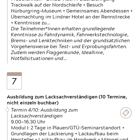
Trackwalk auf der Nordschleife + Besuch
Nürburgring-Museum + Gemeinsames Abendessen +
Übernachtung im Lindner Hotel an der Rennstrecke
+ Kenntnisse zu…
Die Teilnehmer*Innen erhalten grundlegende
Kenntnisse zu Fahrdynamik, Fahrwerkstechnologie,
Brems- und Lenktechniken und der grundsätzlichen
Vorgehensweise bei Test- und Erprobungsfahrten.
Zudem werden Flaggenkunde, Ideallinie,
Notfallsituationen und…
7
Ausbildung zum Lacksachverständigen (10 Termine,
nicht einzeln buchbar)
Termin 4/10: Ausbildung zum
Lacksachverständigen
9.00—16.30 Uhr
Modul I: 2 Tage in Plauen/GTÜ-Seminarstandort +
Grundlagen der Lackierung + Lackaufbau beim
Hersteller + Lackaufbau im Handwerk + Mängel und