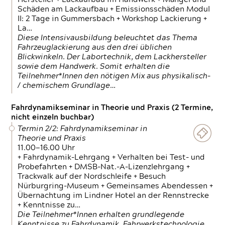
Schäden am Lackaufbau + Emissionsschäden Modul
II: 2 Tage in Gummersbach + Workshop Lackierung +
La…
Diese Intensivausbildung beleuchtet das Thema
Fahrzeuglackierung aus den drei üblichen
Blickwinkeln. Der Labortechnik, dem Lackhersteller
sowie dem Handwerk. Somit erhalten die
Teilnehmer*Innen den nötigen Mix aus physikalisch-
/ chemischem Grundlage…
Fahrdynamikseminar in Theorie und Praxis (2 Termine,
nicht einzeln buchbar)
Termin 2/2: Fahrdynamikseminar in
Theorie und Praxis
11.00—16.00 Uhr
+ Fahrdynamik-Lehrgang + Verhalten bei Test- und
Probefahrten + DMSB-Nat.-A-Lizenzlehrgang +
Trackwalk auf der Nordschleife + Besuch
Nürburgring-Museum + Gemeinsames Abendessen +
Übernachtung im Lindner Hotel an der Rennstrecke
+ Kenntnisse zu…
Die Teilnehmer*Innen erhalten grundlegende
Kenntnisse zu Fahrdynamik, Fahrwerkstechnologie,