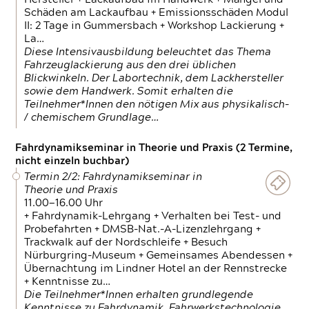
Schäden am Lackaufbau + Emissionsschäden Modul
II: 2 Tage in Gummersbach + Workshop Lackierung +
La…
Diese Intensivausbildung beleuchtet das Thema
Fahrzeuglackierung aus den drei üblichen
Blickwinkeln. Der Labortechnik, dem Lackhersteller
sowie dem Handwerk. Somit erhalten die
Teilnehmer*Innen den nötigen Mix aus physikalisch-
/ chemischem Grundlage…
Fahrdynamikseminar in Theorie und Praxis (2 Termine,
nicht einzeln buchbar)
Termin 2/2: Fahrdynamikseminar in
Theorie und Praxis
11.00—16.00 Uhr
+ Fahrdynamik-Lehrgang + Verhalten bei Test- und
Probefahrten + DMSB-Nat.-A-Lizenzlehrgang +
Trackwalk auf der Nordschleife + Besuch
Nürburgring-Museum + Gemeinsames Abendessen +
Übernachtung im Lindner Hotel an der Rennstrecke
+ Kenntnisse zu…
Die Teilnehmer*Innen erhalten grundlegende
Kenntnisse zu Fahrdynamik, Fahrwerkstechnologie,