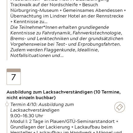
Trackwalk auf der Nordschleife + Besuch
Nürburgring-Museum + Gemeinsames Abendessen +
Übernachtung im Lindner Hotel an der Rennstrecke
+ Kenntnisse zu…
Die Teilnehmer*Innen erhalten grundlegende
Kenntnisse zu Fahrdynamik, Fahrwerkstechnologie,
Brems- und Lenktechniken und der grundsätzlichen
Vorgehensweise bei Test- und Erprobungsfahrten.
Zudem werden Flaggenkunde, Ideallinie,
Notfallsituationen und…
7
Ausbildung zum Lacksachverständigen (10 Termine,
nicht einzeln buchbar)
Termin 4/10: Ausbildung zum
Lacksachverständigen
9.00—16.30 Uhr
Modul I: 2 Tage in Plauen/GTÜ-Seminarstandort +
Grundlagen der Lackierung + Lackaufbau beim
Hersteller + Lackaufbau im Handwerk + Mängel und