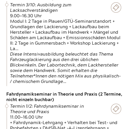
Termin 3/10: Ausbildung zum
Lacksachverständigen
9.00—16.30 Uhr
Modul I: 2 Tage in Plauen/GTÜ-Seminarstandort +
Grundlagen der Lackierung + Lackaufbau beim
Hersteller + Lackaufbau im Handwerk + Mängel und
Schäden am Lackaufbau + Emissionsschäden Modul
II: 2 Tage in Gummersbach + Workshop Lackierung +
La…
Diese Intensivausbildung beleuchtet das Thema
Fahrzeuglackierung aus den drei üblichen
Blickwinkeln. Der Labortechnik, dem Lackhersteller
sowie dem Handwerk. Somit erhalten die
Teilnehmer*Innen den nötigen Mix aus physikalisch-
/ chemischem Grundlage…
Fahrdynamikseminar in Theorie und Praxis (2 Termine,
nicht einzeln buchbar)
Termin 1/2: Fahrdynamikseminar in
Theorie und Praxis
11.00—16.00 Uhr
+ Fahrdynamik-Lehrgang + Verhalten bei Test- und
Probefahrten + DMSB-Nat.-A-Lizenzlehrgang +