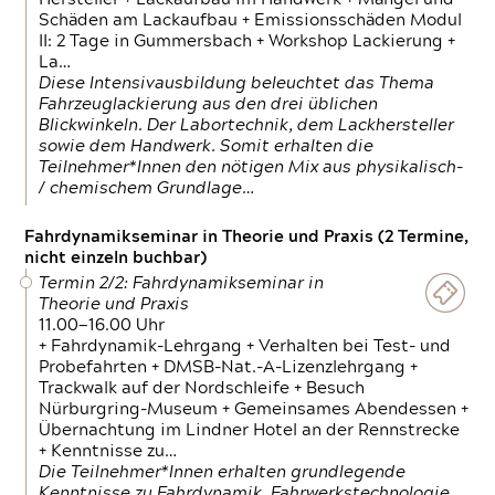
Schäden am Lackaufbau + Emissionsschäden Modul
II: 2 Tage in Gummersbach + Workshop Lackierung +
La…
Diese Intensivausbildung beleuchtet das Thema
Fahrzeuglackierung aus den drei üblichen
Blickwinkeln. Der Labortechnik, dem Lackhersteller
sowie dem Handwerk. Somit erhalten die
Teilnehmer*Innen den nötigen Mix aus physikalisch-
/ chemischem Grundlage…
Fahrdynamikseminar in Theorie und Praxis (2 Termine,
nicht einzeln buchbar)
Termin 2/2: Fahrdynamikseminar in
Theorie und Praxis
11.00—16.00 Uhr
+ Fahrdynamik-Lehrgang + Verhalten bei Test- und
Probefahrten + DMSB-Nat.-A-Lizenzlehrgang +
Trackwalk auf der Nordschleife + Besuch
Nürburgring-Museum + Gemeinsames Abendessen +
Übernachtung im Lindner Hotel an der Rennstrecke
+ Kenntnisse zu…
Die Teilnehmer*Innen erhalten grundlegende
Kenntnisse zu Fahrdynamik, Fahrwerkstechnologie,