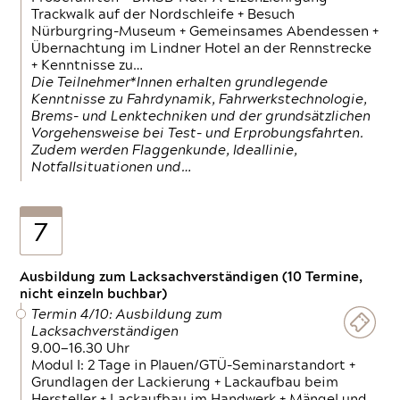
Trackwalk auf der Nordschleife + Besuch
Nürburgring-Museum + Gemeinsames Abendessen +
Übernachtung im Lindner Hotel an der Rennstrecke
+ Kenntnisse zu…
Die Teilnehmer*Innen erhalten grundlegende
Kenntnisse zu Fahrdynamik, Fahrwerkstechnologie,
Brems- und Lenktechniken und der grundsätzlichen
Vorgehensweise bei Test- und Erprobungsfahrten.
Zudem werden Flaggenkunde, Ideallinie,
Notfallsituationen und…
7
Ausbildung zum Lacksachverständigen (10 Termine,
nicht einzeln buchbar)
Termin 4/10: Ausbildung zum
Lacksachverständigen
9.00—16.30 Uhr
Modul I: 2 Tage in Plauen/GTÜ-Seminarstandort +
Grundlagen der Lackierung + Lackaufbau beim
Hersteller + Lackaufbau im Handwerk + Mängel und