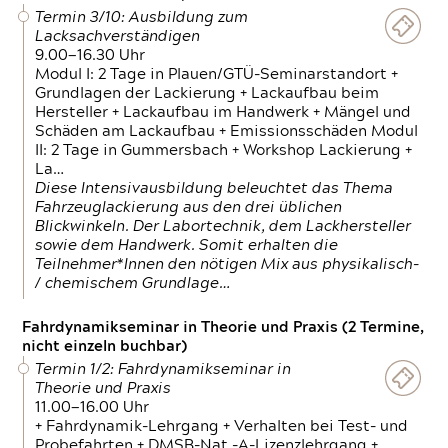
Termin 3/10: Ausbildung zum
Lacksachverständigen
9.00—16.30 Uhr
Modul I: 2 Tage in Plauen/GTÜ-Seminarstandort +
Grundlagen der Lackierung + Lackaufbau beim
Hersteller + Lackaufbau im Handwerk + Mängel und
Schäden am Lackaufbau + Emissionsschäden Modul
II: 2 Tage in Gummersbach + Workshop Lackierung +
La…
Diese Intensivausbildung beleuchtet das Thema
Fahrzeuglackierung aus den drei üblichen
Blickwinkeln. Der Labortechnik, dem Lackhersteller
sowie dem Handwerk. Somit erhalten die
Teilnehmer*Innen den nötigen Mix aus physikalisch-
/ chemischem Grundlage…
Fahrdynamikseminar in Theorie und Praxis (2 Termine,
nicht einzeln buchbar)
Termin 1/2: Fahrdynamikseminar in
Theorie und Praxis
11.00—16.00 Uhr
+ Fahrdynamik-Lehrgang + Verhalten bei Test- und
Probefahrten + DMSB-Nat.-A-Lizenzlehrgang +