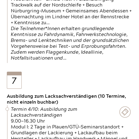
Trackwalk auf der Nordschleife + Besuch
Nürburgring-Museum + Gemeinsames Abendessen +
Übernachtung im Lindner Hotel an der Rennstrecke
+ Kenntnisse zu…
Die Teilnehmer*Innen erhalten grundlegende
Kenntnisse zu Fahrdynamik, Fahrwerkstechnologie,
Brems- und Lenktechniken und der grundsätzlichen
Vorgehensweise bei Test- und Erprobungsfahrten.
Zudem werden Flaggenkunde, Ideallinie,
Notfallsituationen und…
7
Ausbildung zum Lacksachverständigen (10 Termine,
nicht einzeln buchbar)
Termin 4/10: Ausbildung zum
Lacksachverständigen
9.00—16.30 Uhr
Modul I: 2 Tage in Plauen/GTÜ-Seminarstandort +
Grundlagen der Lackierung + Lackaufbau beim
Hersteller + Lackaufbau im Handwerk + Mängel und