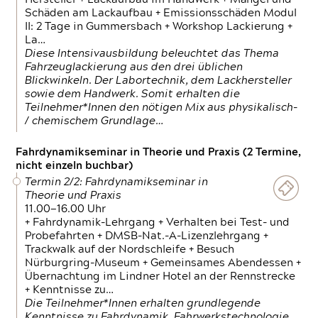
Schäden am Lackaufbau + Emissionsschäden Modul
II: 2 Tage in Gummersbach + Workshop Lackierung +
La…
Diese Intensivausbildung beleuchtet das Thema
Fahrzeuglackierung aus den drei üblichen
Blickwinkeln. Der Labortechnik, dem Lackhersteller
sowie dem Handwerk. Somit erhalten die
Teilnehmer*Innen den nötigen Mix aus physikalisch-
/ chemischem Grundlage…
Fahrdynamikseminar in Theorie und Praxis (2 Termine,
nicht einzeln buchbar)
Termin 2/2: Fahrdynamikseminar in
Theorie und Praxis
11.00—16.00 Uhr
+ Fahrdynamik-Lehrgang + Verhalten bei Test- und
Probefahrten + DMSB-Nat.-A-Lizenzlehrgang +
Trackwalk auf der Nordschleife + Besuch
Nürburgring-Museum + Gemeinsames Abendessen +
Übernachtung im Lindner Hotel an der Rennstrecke
+ Kenntnisse zu…
Die Teilnehmer*Innen erhalten grundlegende
Kenntnisse zu Fahrdynamik, Fahrwerkstechnologie,