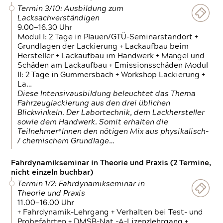
Termin 3/10: Ausbildung zum
Lacksachverständigen
9.00—16.30 Uhr
Modul I: 2 Tage in Plauen/GTÜ-Seminarstandort +
Grundlagen der Lackierung + Lackaufbau beim
Hersteller + Lackaufbau im Handwerk + Mängel und
Schäden am Lackaufbau + Emissionsschäden Modul
II: 2 Tage in Gummersbach + Workshop Lackierung +
La…
Diese Intensivausbildung beleuchtet das Thema
Fahrzeuglackierung aus den drei üblichen
Blickwinkeln. Der Labortechnik, dem Lackhersteller
sowie dem Handwerk. Somit erhalten die
Teilnehmer*Innen den nötigen Mix aus physikalisch-
/ chemischem Grundlage…
Fahrdynamikseminar in Theorie und Praxis (2 Termine,
nicht einzeln buchbar)
Termin 1/2: Fahrdynamikseminar in
Theorie und Praxis
11.00—16.00 Uhr
+ Fahrdynamik-Lehrgang + Verhalten bei Test- und
Probefahrten + DMSB-Nat.-A-Lizenzlehrgang +