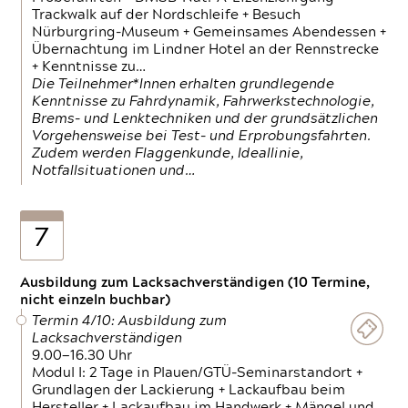
Trackwalk auf der Nordschleife + Besuch
Nürburgring-Museum + Gemeinsames Abendessen +
Übernachtung im Lindner Hotel an der Rennstrecke
+ Kenntnisse zu…
Die Teilnehmer*Innen erhalten grundlegende
Kenntnisse zu Fahrdynamik, Fahrwerkstechnologie,
Brems- und Lenktechniken und der grundsätzlichen
Vorgehensweise bei Test- und Erprobungsfahrten.
Zudem werden Flaggenkunde, Ideallinie,
Notfallsituationen und…
7
Ausbildung zum Lacksachverständigen (10 Termine,
nicht einzeln buchbar)
Termin 4/10: Ausbildung zum
Lacksachverständigen
9.00—16.30 Uhr
Modul I: 2 Tage in Plauen/GTÜ-Seminarstandort +
Grundlagen der Lackierung + Lackaufbau beim
Hersteller + Lackaufbau im Handwerk + Mängel und