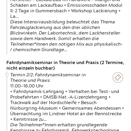
Schäden am Lackaufbau + Emissionsschäden Modul
II: 2 Tage in Gummersbach + Workshop Lackierung +
La…
Diese Intensivausbildung beleuchtet das Thema
Fahrzeuglackierung aus den drei üblichen
Blickwinkeln. Der Labortechnik, dem Lackhersteller
sowie dem Handwerk. Somit erhalten die
Teilnehmer*Innen den nötigen Mix aus physikalisch-
/ chemischem Grundlage…
Fahrdynamikseminar in Theorie und Praxis (2 Termine,
nicht einzeln buchbar)
Termin 2/2: Fahrdynamikseminar in
Theorie und Praxis
11.00—16.00 Uhr
+ Fahrdynamik-Lehrgang + Verhalten bei Test- und
Probefahrten + DMSB-Nat.-A-Lizenzlehrgang +
Trackwalk auf der Nordschleife + Besuch
Nürburgring-Museum + Gemeinsames Abendessen +
Übernachtung im Lindner Hotel an der Rennstrecke
+ Kenntnisse zu…
Die Teilnehmer*Innen erhalten grundlegende
Kenntnisse zu Fahrdynamik, Fahrwerkstechnologie,