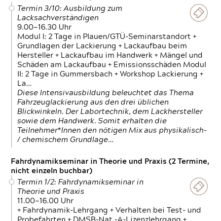
Termin 3/10: Ausbildung zum
Lacksachverständigen
9.00—16.30 Uhr
Modul I: 2 Tage in Plauen/GTÜ-Seminarstandort +
Grundlagen der Lackierung + Lackaufbau beim
Hersteller + Lackaufbau im Handwerk + Mängel und
Schäden am Lackaufbau + Emissionsschäden Modul
II: 2 Tage in Gummersbach + Workshop Lackierung +
La…
Diese Intensivausbildung beleuchtet das Thema
Fahrzeuglackierung aus den drei üblichen
Blickwinkeln. Der Labortechnik, dem Lackhersteller
sowie dem Handwerk. Somit erhalten die
Teilnehmer*Innen den nötigen Mix aus physikalisch-
/ chemischem Grundlage…
Fahrdynamikseminar in Theorie und Praxis (2 Termine,
nicht einzeln buchbar)
Termin 1/2: Fahrdynamikseminar in
Theorie und Praxis
11.00—16.00 Uhr
+ Fahrdynamik-Lehrgang + Verhalten bei Test- und
Probefahrten + DMSB-Nat.-A-Lizenzlehrgang +