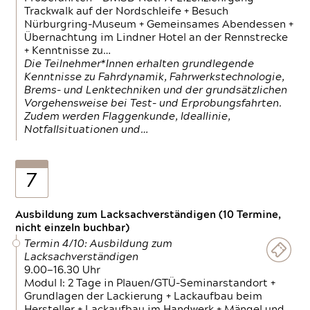
Trackwalk auf der Nordschleife + Besuch
Nürburgring-Museum + Gemeinsames Abendessen +
Übernachtung im Lindner Hotel an der Rennstrecke
+ Kenntnisse zu…
Die Teilnehmer*Innen erhalten grundlegende
Kenntnisse zu Fahrdynamik, Fahrwerkstechnologie,
Brems- und Lenktechniken und der grundsätzlichen
Vorgehensweise bei Test- und Erprobungsfahrten.
Zudem werden Flaggenkunde, Ideallinie,
Notfallsituationen und…
7
Ausbildung zum Lacksachverständigen (10 Termine,
nicht einzeln buchbar)
Termin 4/10: Ausbildung zum
Lacksachverständigen
9.00—16.30 Uhr
Modul I: 2 Tage in Plauen/GTÜ-Seminarstandort +
Grundlagen der Lackierung + Lackaufbau beim
Hersteller + Lackaufbau im Handwerk + Mängel und