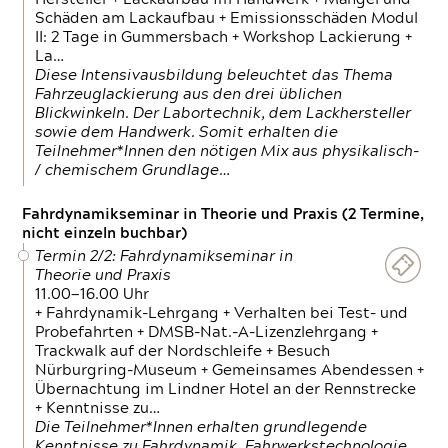
Schäden am Lackaufbau + Emissionsschäden Modul
II: 2 Tage in Gummersbach + Workshop Lackierung +
La…
Diese Intensivausbildung beleuchtet das Thema
Fahrzeuglackierung aus den drei üblichen
Blickwinkeln. Der Labortechnik, dem Lackhersteller
sowie dem Handwerk. Somit erhalten die
Teilnehmer*Innen den nötigen Mix aus physikalisch-
/ chemischem Grundlage…
Fahrdynamikseminar in Theorie und Praxis (2 Termine,
nicht einzeln buchbar)
Termin 2/2: Fahrdynamikseminar in
Theorie und Praxis
11.00—16.00 Uhr
+ Fahrdynamik-Lehrgang + Verhalten bei Test- und
Probefahrten + DMSB-Nat.-A-Lizenzlehrgang +
Trackwalk auf der Nordschleife + Besuch
Nürburgring-Museum + Gemeinsames Abendessen +
Übernachtung im Lindner Hotel an der Rennstrecke
+ Kenntnisse zu…
Die Teilnehmer*Innen erhalten grundlegende
Kenntnisse zu Fahrdynamik, Fahrwerkstechnologie,