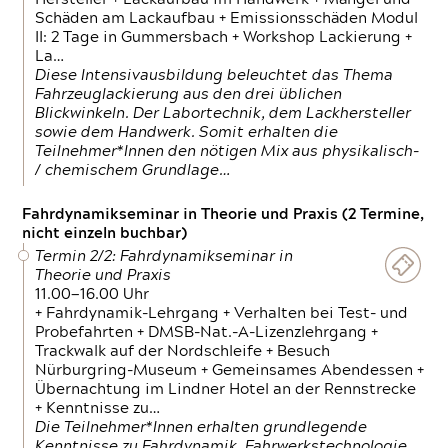
Schäden am Lackaufbau + Emissionsschäden Modul
II: 2 Tage in Gummersbach + Workshop Lackierung +
La…
Diese Intensivausbildung beleuchtet das Thema
Fahrzeuglackierung aus den drei üblichen
Blickwinkeln. Der Labortechnik, dem Lackhersteller
sowie dem Handwerk. Somit erhalten die
Teilnehmer*Innen den nötigen Mix aus physikalisch-
/ chemischem Grundlage…
Fahrdynamikseminar in Theorie und Praxis (2 Termine,
nicht einzeln buchbar)
Termin 2/2: Fahrdynamikseminar in
Theorie und Praxis
11.00—16.00 Uhr
+ Fahrdynamik-Lehrgang + Verhalten bei Test- und
Probefahrten + DMSB-Nat.-A-Lizenzlehrgang +
Trackwalk auf der Nordschleife + Besuch
Nürburgring-Museum + Gemeinsames Abendessen +
Übernachtung im Lindner Hotel an der Rennstrecke
+ Kenntnisse zu…
Die Teilnehmer*Innen erhalten grundlegende
Kenntnisse zu Fahrdynamik, Fahrwerkstechnologie,