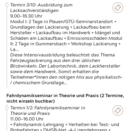
Termin 3/10: Ausbildung zum
Lacksachverständigen
9.00—16.30 Uhr
Modul I: 2 Tage in Plauen/GTÜ-Seminarstandort +
Grundlagen der Lackierung + Lackaufbau beim
Hersteller + Lackaufbau im Handwerk + Mängel und
Schäden am Lackaufbau + Emissionsschäden Modul
II: 2 Tage in Gummersbach + Workshop Lackierung +
La…
Diese Intensivausbildung beleuchtet das Thema
Fahrzeuglackierung aus den drei üblichen
Blickwinkeln. Der Labortechnik, dem Lackhersteller
sowie dem Handwerk. Somit erhalten die
Teilnehmer*Innen den nötigen Mix aus physikalisch-
/ chemischem Grundlage…
Fahrdynamikseminar in Theorie und Praxis (2 Termine,
nicht einzeln buchbar)
Termin 1/2: Fahrdynamikseminar in
Theorie und Praxis
11.00—16.00 Uhr
+ Fahrdynamik-Lehrgang + Verhalten bei Test- und
Probefahrten + DMSB-Nat.-A-Lizenzlehrgang +