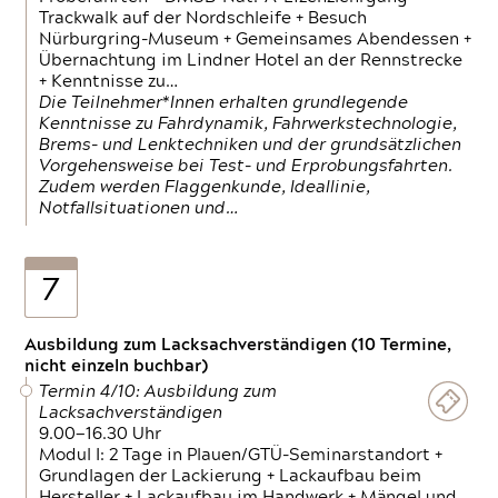
Trackwalk auf der Nordschleife + Besuch
Nürburgring-Museum + Gemeinsames Abendessen +
Übernachtung im Lindner Hotel an der Rennstrecke
+ Kenntnisse zu…
Die Teilnehmer*Innen erhalten grundlegende
Kenntnisse zu Fahrdynamik, Fahrwerkstechnologie,
Brems- und Lenktechniken und der grundsätzlichen
Vorgehensweise bei Test- und Erprobungsfahrten.
Zudem werden Flaggenkunde, Ideallinie,
Notfallsituationen und…
7
Ausbildung zum Lacksachverständigen (10 Termine,
nicht einzeln buchbar)
Termin 4/10: Ausbildung zum
Lacksachverständigen
9.00—16.30 Uhr
Modul I: 2 Tage in Plauen/GTÜ-Seminarstandort +
Grundlagen der Lackierung + Lackaufbau beim
Hersteller + Lackaufbau im Handwerk + Mängel und