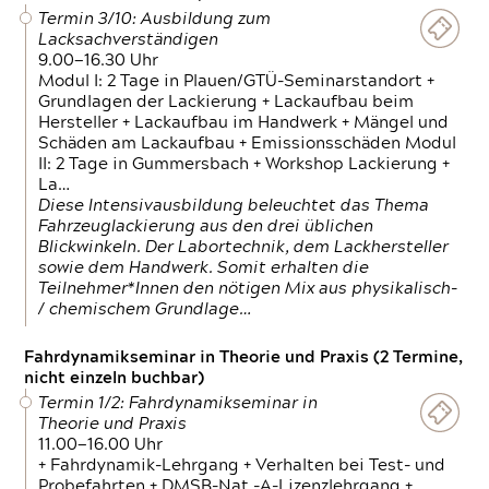
Termin 3/10: Ausbildung zum
Lacksachverständigen
9.00—16.30 Uhr
Modul I: 2 Tage in Plauen/GTÜ-Seminarstandort +
Grundlagen der Lackierung + Lackaufbau beim
Hersteller + Lackaufbau im Handwerk + Mängel und
Schäden am Lackaufbau + Emissionsschäden Modul
II: 2 Tage in Gummersbach + Workshop Lackierung +
La…
Diese Intensivausbildung beleuchtet das Thema
Fahrzeuglackierung aus den drei üblichen
Blickwinkeln. Der Labortechnik, dem Lackhersteller
sowie dem Handwerk. Somit erhalten die
Teilnehmer*Innen den nötigen Mix aus physikalisch-
/ chemischem Grundlage…
Fahrdynamikseminar in Theorie und Praxis (2 Termine,
nicht einzeln buchbar)
Termin 1/2: Fahrdynamikseminar in
Theorie und Praxis
11.00—16.00 Uhr
+ Fahrdynamik-Lehrgang + Verhalten bei Test- und
Probefahrten + DMSB-Nat.-A-Lizenzlehrgang +