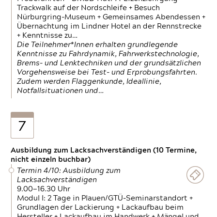
Trackwalk auf der Nordschleife + Besuch
Nürburgring-Museum + Gemeinsames Abendessen +
Übernachtung im Lindner Hotel an der Rennstrecke
+ Kenntnisse zu…
Die Teilnehmer*Innen erhalten grundlegende
Kenntnisse zu Fahrdynamik, Fahrwerkstechnologie,
Brems- und Lenktechniken und der grundsätzlichen
Vorgehensweise bei Test- und Erprobungsfahrten.
Zudem werden Flaggenkunde, Ideallinie,
Notfallsituationen und…
7
Ausbildung zum Lacksachverständigen (10 Termine,
nicht einzeln buchbar)
Termin 4/10: Ausbildung zum
Lacksachverständigen
9.00—16.30 Uhr
Modul I: 2 Tage in Plauen/GTÜ-Seminarstandort +
Grundlagen der Lackierung + Lackaufbau beim
Hersteller + Lackaufbau im Handwerk + Mängel und