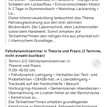
Schäden am Lackaufbau + Emissionsschäden Modul
II: 2 Tage in Gummersbach + Workshop Lackierung +
La…
Diese Intensivausbildung beleuchtet das Thema
Fahrzeuglackierung aus den drei üblichen
Blickwinkeln. Der Labortechnik, dem Lackhersteller
sowie dem Handwerk. Somit erhalten die
Teilnehmer*Innen den nötigen Mix aus physikalisch-
/ chemischem Grundlage…
Fahrdynamikseminar in Theorie und Praxis (2 Termine,
nicht einzeln buchbar)
Termin 2/2: Fahrdynamikseminar in
Theorie und Praxis
11.00—16.00 Uhr
+ Fahrdynamik-Lehrgang + Verhalten bei Test- und
Probefahrten + DMSB-Nat.-A-Lizenzlehrgang +
Trackwalk auf der Nordschleife + Besuch
Nürburgring-Museum + Gemeinsames Abendessen +
Übernachtung im Lindner Hotel an der Rennstrecke
+ Kenntnisse zu…
Die Teilnehmer*Innen erhalten grundlegende
Kenntnisse zu Fahrdynamik, Fahrwerkstechnologie,