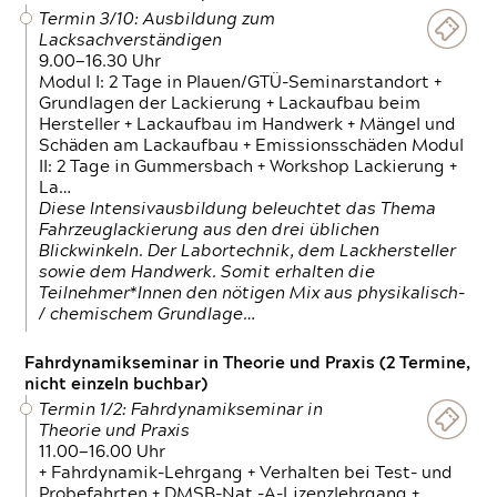
Termin 3/10: Ausbildung zum
Lacksachverständigen
9.00—16.30 Uhr
Modul I: 2 Tage in Plauen/GTÜ-Seminarstandort +
Grundlagen der Lackierung + Lackaufbau beim
Hersteller + Lackaufbau im Handwerk + Mängel und
Schäden am Lackaufbau + Emissionsschäden Modul
II: 2 Tage in Gummersbach + Workshop Lackierung +
La…
Diese Intensivausbildung beleuchtet das Thema
Fahrzeuglackierung aus den drei üblichen
Blickwinkeln. Der Labortechnik, dem Lackhersteller
sowie dem Handwerk. Somit erhalten die
Teilnehmer*Innen den nötigen Mix aus physikalisch-
/ chemischem Grundlage…
Fahrdynamikseminar in Theorie und Praxis (2 Termine,
nicht einzeln buchbar)
Termin 1/2: Fahrdynamikseminar in
Theorie und Praxis
11.00—16.00 Uhr
+ Fahrdynamik-Lehrgang + Verhalten bei Test- und
Probefahrten + DMSB-Nat.-A-Lizenzlehrgang +