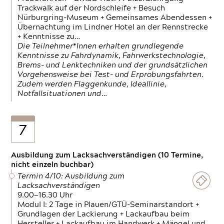
Trackwalk auf der Nordschleife + Besuch
Nürburgring-Museum + Gemeinsames Abendessen +
Übernachtung im Lindner Hotel an der Rennstrecke
+ Kenntnisse zu…
Die Teilnehmer*Innen erhalten grundlegende
Kenntnisse zu Fahrdynamik, Fahrwerkstechnologie,
Brems- und Lenktechniken und der grundsätzlichen
Vorgehensweise bei Test- und Erprobungsfahrten.
Zudem werden Flaggenkunde, Ideallinie,
Notfallsituationen und…
7
Ausbildung zum Lacksachverständigen (10 Termine,
nicht einzeln buchbar)
Termin 4/10: Ausbildung zum
Lacksachverständigen
9.00—16.30 Uhr
Modul I: 2 Tage in Plauen/GTÜ-Seminarstandort +
Grundlagen der Lackierung + Lackaufbau beim
Hersteller + Lackaufbau im Handwerk + Mängel und