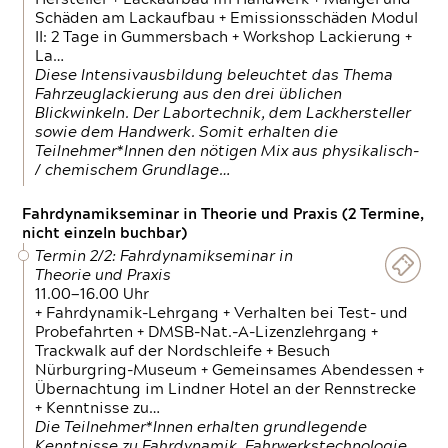
Schäden am Lackaufbau + Emissionsschäden Modul
II: 2 Tage in Gummersbach + Workshop Lackierung +
La…
Diese Intensivausbildung beleuchtet das Thema
Fahrzeuglackierung aus den drei üblichen
Blickwinkeln. Der Labortechnik, dem Lackhersteller
sowie dem Handwerk. Somit erhalten die
Teilnehmer*Innen den nötigen Mix aus physikalisch-
/ chemischem Grundlage…
Fahrdynamikseminar in Theorie und Praxis (2 Termine,
nicht einzeln buchbar)
Termin 2/2: Fahrdynamikseminar in
Theorie und Praxis
11.00—16.00 Uhr
+ Fahrdynamik-Lehrgang + Verhalten bei Test- und
Probefahrten + DMSB-Nat.-A-Lizenzlehrgang +
Trackwalk auf der Nordschleife + Besuch
Nürburgring-Museum + Gemeinsames Abendessen +
Übernachtung im Lindner Hotel an der Rennstrecke
+ Kenntnisse zu…
Die Teilnehmer*Innen erhalten grundlegende
Kenntnisse zu Fahrdynamik, Fahrwerkstechnologie,