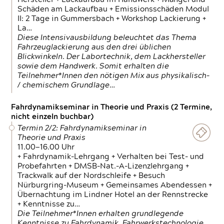
Schäden am Lackaufbau + Emissionsschäden Modul
II: 2 Tage in Gummersbach + Workshop Lackierung +
La…
Diese Intensivausbildung beleuchtet das Thema
Fahrzeuglackierung aus den drei üblichen
Blickwinkeln. Der Labortechnik, dem Lackhersteller
sowie dem Handwerk. Somit erhalten die
Teilnehmer*Innen den nötigen Mix aus physikalisch-
/ chemischem Grundlage…
Fahrdynamikseminar in Theorie und Praxis (2 Termine,
nicht einzeln buchbar)
Termin 2/2: Fahrdynamikseminar in
Theorie und Praxis
11.00—16.00 Uhr
+ Fahrdynamik-Lehrgang + Verhalten bei Test- und
Probefahrten + DMSB-Nat.-A-Lizenzlehrgang +
Trackwalk auf der Nordschleife + Besuch
Nürburgring-Museum + Gemeinsames Abendessen +
Übernachtung im Lindner Hotel an der Rennstrecke
+ Kenntnisse zu…
Die Teilnehmer*Innen erhalten grundlegende
Kenntnisse zu Fahrdynamik, Fahrwerkstechnologie,