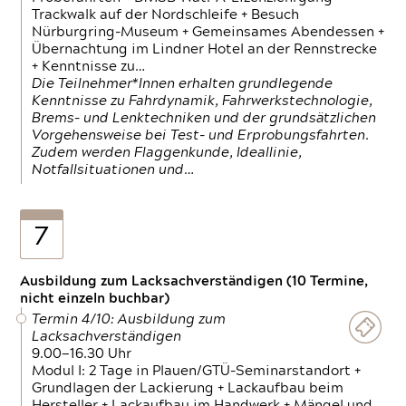
Trackwalk auf der Nordschleife + Besuch
Nürburgring-Museum + Gemeinsames Abendessen +
Übernachtung im Lindner Hotel an der Rennstrecke
+ Kenntnisse zu…
Die Teilnehmer*Innen erhalten grundlegende
Kenntnisse zu Fahrdynamik, Fahrwerkstechnologie,
Brems- und Lenktechniken und der grundsätzlichen
Vorgehensweise bei Test- und Erprobungsfahrten.
Zudem werden Flaggenkunde, Ideallinie,
Notfallsituationen und…
7
Ausbildung zum Lacksachverständigen (10 Termine,
nicht einzeln buchbar)
Termin 4/10: Ausbildung zum
Lacksachverständigen
9.00—16.30 Uhr
Modul I: 2 Tage in Plauen/GTÜ-Seminarstandort +
Grundlagen der Lackierung + Lackaufbau beim
Hersteller + Lackaufbau im Handwerk + Mängel und