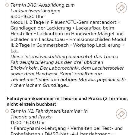
Termin 3/10: Ausbildung zum
Lacksachverständigen
9.00—16.30 Uhr
Modul I: 2 Tage in Plauen/GTÜ-Seminarstandort +
Grundlagen der Lackierung + Lackaufbau beim
Hersteller + Lackaufbau im Handwerk + Mängel und
Schäden am Lackaufbau + Emissionsschäden Modul
II: 2 Tage in Gummersbach + Workshop Lackierung +
La…
Diese Intensivausbildung beleuchtet das Thema
Fahrzeuglackierung aus den drei üblichen
Blickwinkeln. Der Labortechnik, dem Lackhersteller
sowie dem Handwerk. Somit erhalten die
Teilnehmer*Innen den nötigen Mix aus physikalisch-
/ chemischem Grundlage…
Fahrdynamikseminar in Theorie und Praxis (2 Termine,
nicht einzeln buchbar)
Termin 1/2: Fahrdynamikseminar in
Theorie und Praxis
11.00—16.00 Uhr
+ Fahrdynamik-Lehrgang + Verhalten bei Test- und
Probefahrten + DMSB-Nat.-A-Lizenzlehrgang +