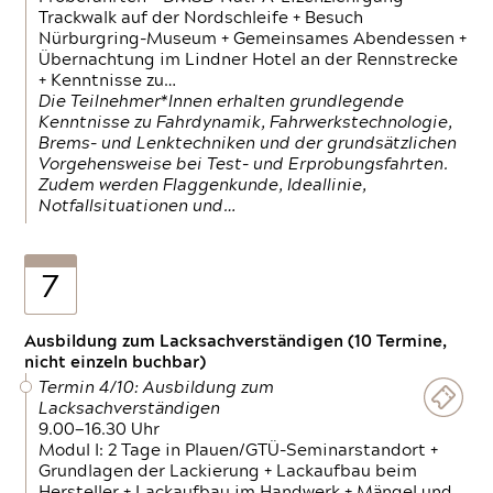
Trackwalk auf der Nordschleife + Besuch
Nürburgring-Museum + Gemeinsames Abendessen +
Übernachtung im Lindner Hotel an der Rennstrecke
+ Kenntnisse zu…
Die Teilnehmer*Innen erhalten grundlegende
Kenntnisse zu Fahrdynamik, Fahrwerkstechnologie,
Brems- und Lenktechniken und der grundsätzlichen
Vorgehensweise bei Test- und Erprobungsfahrten.
Zudem werden Flaggenkunde, Ideallinie,
Notfallsituationen und…
7
Ausbildung zum Lacksachverständigen (10 Termine,
nicht einzeln buchbar)
Termin 4/10: Ausbildung zum
Lacksachverständigen
9.00—16.30 Uhr
Modul I: 2 Tage in Plauen/GTÜ-Seminarstandort +
Grundlagen der Lackierung + Lackaufbau beim
Hersteller + Lackaufbau im Handwerk + Mängel und