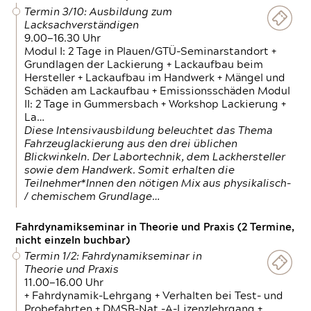
Termin 3/10: Ausbildung zum
Lacksachverständigen
9.00—16.30 Uhr
Modul I: 2 Tage in Plauen/GTÜ-Seminarstandort +
Grundlagen der Lackierung + Lackaufbau beim
Hersteller + Lackaufbau im Handwerk + Mängel und
Schäden am Lackaufbau + Emissionsschäden Modul
II: 2 Tage in Gummersbach + Workshop Lackierung +
La…
Diese Intensivausbildung beleuchtet das Thema
Fahrzeuglackierung aus den drei üblichen
Blickwinkeln. Der Labortechnik, dem Lackhersteller
sowie dem Handwerk. Somit erhalten die
Teilnehmer*Innen den nötigen Mix aus physikalisch-
/ chemischem Grundlage…
Fahrdynamikseminar in Theorie und Praxis (2 Termine,
nicht einzeln buchbar)
Termin 1/2: Fahrdynamikseminar in
Theorie und Praxis
11.00—16.00 Uhr
+ Fahrdynamik-Lehrgang + Verhalten bei Test- und
Probefahrten + DMSB-Nat.-A-Lizenzlehrgang +