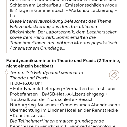
Schäden am Lackaufbau + Emissionsschäden Modul
II: 2 Tage in Gummersbach + Workshop Lackierung +
La…
Diese Intensivausbildung beleuchtet das Thema
Fahrzeuglackierung aus den drei üblichen
Blickwinkeln. Der Labortechnik, dem Lackhersteller
sowie dem Handwerk. Somit erhalten die
Teilnehmer*Innen den nötigen Mix aus physikalisch-
/ chemischem Grundlage…
Fahrdynamikseminar in Theorie und Praxis (2 Termine,
nicht einzeln buchbar)
Termin 2/2: Fahrdynamikseminar in
Theorie und Praxis
11.00—16.00 Uhr
+ Fahrdynamik-Lehrgang + Verhalten bei Test- und
Probefahrten + DMSB-Nat.-A-Lizenzlehrgang +
Trackwalk auf der Nordschleife + Besuch
Nürburgring-Museum + Gemeinsames Abendessen +
Übernachtung im Lindner Hotel an der Rennstrecke
+ Kenntnisse zu…
Die Teilnehmer*Innen erhalten grundlegende
Kenntnisse zu Fahrdynamik, Fahrwerkstechnologie,