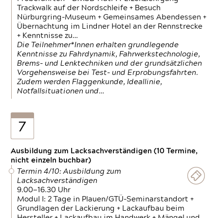
Trackwalk auf der Nordschleife + Besuch
Nürburgring-Museum + Gemeinsames Abendessen +
Übernachtung im Lindner Hotel an der Rennstrecke
+ Kenntnisse zu…
Die Teilnehmer*Innen erhalten grundlegende
Kenntnisse zu Fahrdynamik, Fahrwerkstechnologie,
Brems- und Lenktechniken und der grundsätzlichen
Vorgehensweise bei Test- und Erprobungsfahrten.
Zudem werden Flaggenkunde, Ideallinie,
Notfallsituationen und…
7
Ausbildung zum Lacksachverständigen (10 Termine,
nicht einzeln buchbar)
Termin 4/10: Ausbildung zum
Lacksachverständigen
9.00—16.30 Uhr
Modul I: 2 Tage in Plauen/GTÜ-Seminarstandort +
Grundlagen der Lackierung + Lackaufbau beim
Hersteller + Lackaufbau im Handwerk + Mängel und