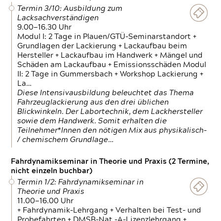
Termin 3/10: Ausbildung zum
Lacksachverständigen
9.00—16.30 Uhr
Modul I: 2 Tage in Plauen/GTÜ-Seminarstandort +
Grundlagen der Lackierung + Lackaufbau beim
Hersteller + Lackaufbau im Handwerk + Mängel und
Schäden am Lackaufbau + Emissionsschäden Modul
II: 2 Tage in Gummersbach + Workshop Lackierung +
La…
Diese Intensivausbildung beleuchtet das Thema
Fahrzeuglackierung aus den drei üblichen
Blickwinkeln. Der Labortechnik, dem Lackhersteller
sowie dem Handwerk. Somit erhalten die
Teilnehmer*Innen den nötigen Mix aus physikalisch-
/ chemischem Grundlage…
Fahrdynamikseminar in Theorie und Praxis (2 Termine,
nicht einzeln buchbar)
Termin 1/2: Fahrdynamikseminar in
Theorie und Praxis
11.00—16.00 Uhr
+ Fahrdynamik-Lehrgang + Verhalten bei Test- und
Probefahrten + DMSB-Nat.-A-Lizenzlehrgang +