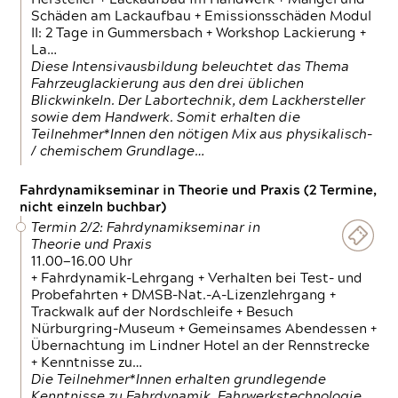
Schäden am Lackaufbau + Emissionsschäden Modul
II: 2 Tage in Gummersbach + Workshop Lackierung +
La…
Diese Intensivausbildung beleuchtet das Thema
Fahrzeuglackierung aus den drei üblichen
Blickwinkeln. Der Labortechnik, dem Lackhersteller
sowie dem Handwerk. Somit erhalten die
Teilnehmer*Innen den nötigen Mix aus physikalisch-
/ chemischem Grundlage…
Fahrdynamikseminar in Theorie und Praxis (2 Termine,
nicht einzeln buchbar)
Termin 2/2: Fahrdynamikseminar in
Theorie und Praxis
11.00—16.00 Uhr
+ Fahrdynamik-Lehrgang + Verhalten bei Test- und
Probefahrten + DMSB-Nat.-A-Lizenzlehrgang +
Trackwalk auf der Nordschleife + Besuch
Nürburgring-Museum + Gemeinsames Abendessen +
Übernachtung im Lindner Hotel an der Rennstrecke
+ Kenntnisse zu…
Die Teilnehmer*Innen erhalten grundlegende
Kenntnisse zu Fahrdynamik, Fahrwerkstechnologie,