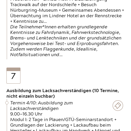
Trackwalk auf der Nordschleife + Besuch
Nürburgring-Museum + Gemeinsames Abendessen +
Übernachtung im Lindner Hotel an der Rennstrecke
+ Kenntnisse zu…
Die Teilnehmer*Innen erhalten grundlegende
Kenntnisse zu Fahrdynamik, Fahrwerkstechnologie,
Brems- und Lenktechniken und der grundsätzlichen
Vorgehensweise bei Test- und Erprobungsfahrten.
Zudem werden Flaggenkunde, Ideallinie,
Notfallsituationen und…
7
Ausbildung zum Lacksachverständigen (10 Termine,
nicht einzeln buchbar)
Termin 4/10: Ausbildung zum
Lacksachverständigen
9.00—16.30 Uhr
Modul I: 2 Tage in Plauen/GTÜ-Seminarstandort +
Grundlagen der Lackierung + Lackaufbau beim
Hersteller + Lackaufbau im Handwerk + Mängel und