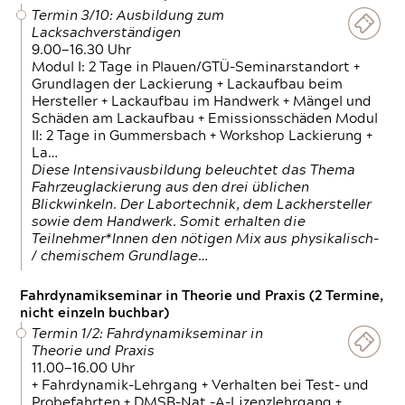
Termin 3/10: Ausbildung zum
Lacksachverständigen
9.00—16.30 Uhr
Modul I: 2 Tage in Plauen/GTÜ-Seminarstandort +
Grundlagen der Lackierung + Lackaufbau beim
Hersteller + Lackaufbau im Handwerk + Mängel und
Schäden am Lackaufbau + Emissionsschäden Modul
II: 2 Tage in Gummersbach + Workshop Lackierung +
La…
Diese Intensivausbildung beleuchtet das Thema
Fahrzeuglackierung aus den drei üblichen
Blickwinkeln. Der Labortechnik, dem Lackhersteller
sowie dem Handwerk. Somit erhalten die
Teilnehmer*Innen den nötigen Mix aus physikalisch-
/ chemischem Grundlage…
Fahrdynamikseminar in Theorie und Praxis (2 Termine,
nicht einzeln buchbar)
Termin 1/2: Fahrdynamikseminar in
Theorie und Praxis
11.00—16.00 Uhr
+ Fahrdynamik-Lehrgang + Verhalten bei Test- und
Probefahrten + DMSB-Nat.-A-Lizenzlehrgang +