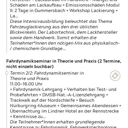
Schäden am Lackaufbau + Emissionsschäden Modul
II: 2 Tage in Gummersbach + Workshop Lackierung +
La…
Diese Intensivausbildung beleuchtet das Thema
Fahrzeuglackierung aus den drei üblichen
Blickwinkeln. Der Labortechnik, dem Lackhersteller
sowie dem Handwerk. Somit erhalten die
Teilnehmer*Innen den nötigen Mix aus physikalisch-
/ chemischem Grundlage…
Fahrdynamikseminar in Theorie und Praxis (2 Termine,
nicht einzeln buchbar)
Termin 2/2: Fahrdynamikseminar in
Theorie und Praxis
11.00—16.00 Uhr
+ Fahrdynamik-Lehrgang + Verhalten bei Test- und
Probefahrten + DMSB-Nat.-A-Lizenzlehrgang +
Trackwalk auf der Nordschleife + Besuch
Nürburgring-Museum + Gemeinsames Abendessen +
Übernachtung im Lindner Hotel an der Rennstrecke
+ Kenntnisse zu…
Die Teilnehmer*Innen erhalten grundlegende
Kenntnisse zu Fahrdynamik, Fahrwerkstechnologie,