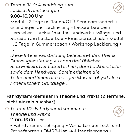
Termin 3/10: Ausbildung zum
Lacksachverständigen
9.00—16.30 Uhr
Modul I: 2 Tage in Plauen/GTÜ-Seminarstandort +
Grundlagen der Lackierung + Lackaufbau beim
Hersteller + Lackaufbau im Handwerk + Mängel und
Schäden am Lackaufbau + Emissionsschäden Modul
II: 2 Tage in Gummersbach + Workshop Lackierung +
La…
Diese Intensivausbildung beleuchtet das Thema
Fahrzeuglackierung aus den drei üblichen
Blickwinkeln. Der Labortechnik, dem Lackhersteller
sowie dem Handwerk. Somit erhalten die
Teilnehmer*Innen den nötigen Mix aus physikalisch-
/ chemischem Grundlage…
Fahrdynamikseminar in Theorie und Praxis (2 Termine,
nicht einzeln buchbar)
Termin 1/2: Fahrdynamikseminar in
Theorie und Praxis
11.00—16.00 Uhr
+ Fahrdynamik-Lehrgang + Verhalten bei Test- und
Probefahrten + DMSB-Nat.-A-Lizenzlehrgang +