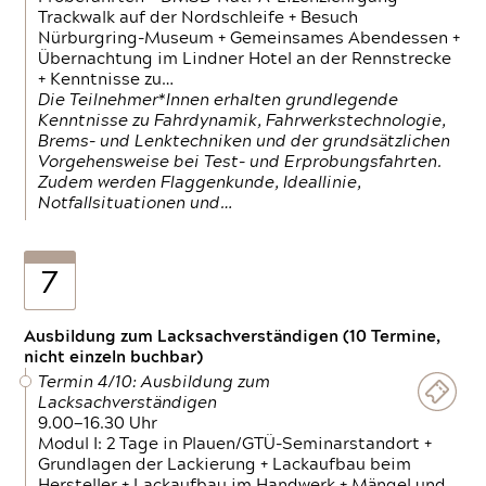
Trackwalk auf der Nordschleife + Besuch
Nürburgring-Museum + Gemeinsames Abendessen +
Übernachtung im Lindner Hotel an der Rennstrecke
+ Kenntnisse zu…
Die Teilnehmer*Innen erhalten grundlegende
Kenntnisse zu Fahrdynamik, Fahrwerkstechnologie,
Brems- und Lenktechniken und der grundsätzlichen
Vorgehensweise bei Test- und Erprobungsfahrten.
Zudem werden Flaggenkunde, Ideallinie,
Notfallsituationen und…
7
Ausbildung zum Lacksachverständigen (10 Termine,
nicht einzeln buchbar)
Termin 4/10: Ausbildung zum
Lacksachverständigen
9.00—16.30 Uhr
Modul I: 2 Tage in Plauen/GTÜ-Seminarstandort +
Grundlagen der Lackierung + Lackaufbau beim
Hersteller + Lackaufbau im Handwerk + Mängel und