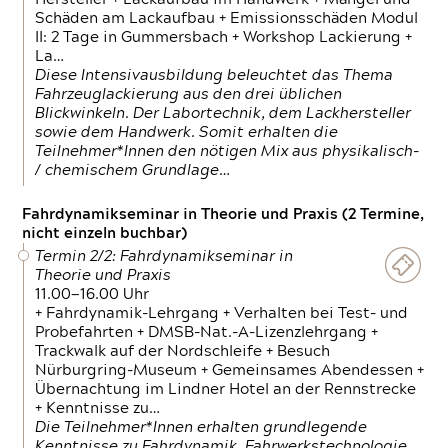
Schäden am Lackaufbau + Emissionsschäden Modul
II: 2 Tage in Gummersbach + Workshop Lackierung +
La…
Diese Intensivausbildung beleuchtet das Thema
Fahrzeuglackierung aus den drei üblichen
Blickwinkeln. Der Labortechnik, dem Lackhersteller
sowie dem Handwerk. Somit erhalten die
Teilnehmer*Innen den nötigen Mix aus physikalisch-
/ chemischem Grundlage…
Fahrdynamikseminar in Theorie und Praxis (2 Termine,
nicht einzeln buchbar)
Termin 2/2: Fahrdynamikseminar in
Theorie und Praxis
11.00—16.00 Uhr
+ Fahrdynamik-Lehrgang + Verhalten bei Test- und
Probefahrten + DMSB-Nat.-A-Lizenzlehrgang +
Trackwalk auf der Nordschleife + Besuch
Nürburgring-Museum + Gemeinsames Abendessen +
Übernachtung im Lindner Hotel an der Rennstrecke
+ Kenntnisse zu…
Die Teilnehmer*Innen erhalten grundlegende
Kenntnisse zu Fahrdynamik, Fahrwerkstechnologie,