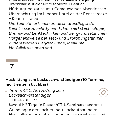
Trackwalk auf der Nordschleife + Besuch
Nürburgring-Museum + Gemeinsames Abendessen +
Übernachtung im Lindner Hotel an der Rennstrecke
+ Kenntnisse zu…
Die Teilnehmer*Innen erhalten grundlegende
Kenntnisse zu Fahrdynamik, Fahrwerkstechnologie,
Brems- und Lenktechniken und der grundsätzlichen
Vorgehensweise bei Test- und Erprobungsfahrten.
Zudem werden Flaggenkunde, Ideallinie,
Notfallsituationen und…
7
Ausbildung zum Lacksachverständigen (10 Termine,
nicht einzeln buchbar)
Termin 4/10: Ausbildung zum
Lacksachverständigen
9.00—16.30 Uhr
Modul I: 2 Tage in Plauen/GTÜ-Seminarstandort +
Grundlagen der Lackierung + Lackaufbau beim
Hersteller + Lackaufbau im Handwerk + Mängel und