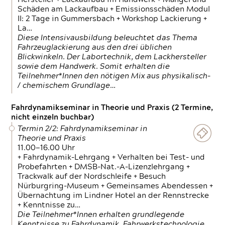
Schäden am Lackaufbau + Emissionsschäden Modul
II: 2 Tage in Gummersbach + Workshop Lackierung +
La…
Diese Intensivausbildung beleuchtet das Thema
Fahrzeuglackierung aus den drei üblichen
Blickwinkeln. Der Labortechnik, dem Lackhersteller
sowie dem Handwerk. Somit erhalten die
Teilnehmer*Innen den nötigen Mix aus physikalisch-
/ chemischem Grundlage…
Fahrdynamikseminar in Theorie und Praxis (2 Termine,
nicht einzeln buchbar)
Termin 2/2: Fahrdynamikseminar in
Theorie und Praxis
11.00—16.00 Uhr
+ Fahrdynamik-Lehrgang + Verhalten bei Test- und
Probefahrten + DMSB-Nat.-A-Lizenzlehrgang +
Trackwalk auf der Nordschleife + Besuch
Nürburgring-Museum + Gemeinsames Abendessen +
Übernachtung im Lindner Hotel an der Rennstrecke
+ Kenntnisse zu…
Die Teilnehmer*Innen erhalten grundlegende
Kenntnisse zu Fahrdynamik, Fahrwerkstechnologie,