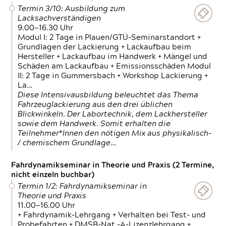
Termin 3/10: Ausbildung zum
Lacksachverständigen
9.00—16.30 Uhr
Modul I: 2 Tage in Plauen/GTÜ-Seminarstandort +
Grundlagen der Lackierung + Lackaufbau beim
Hersteller + Lackaufbau im Handwerk + Mängel und
Schäden am Lackaufbau + Emissionsschäden Modul
II: 2 Tage in Gummersbach + Workshop Lackierung +
La…
Diese Intensivausbildung beleuchtet das Thema
Fahrzeuglackierung aus den drei üblichen
Blickwinkeln. Der Labortechnik, dem Lackhersteller
sowie dem Handwerk. Somit erhalten die
Teilnehmer*Innen den nötigen Mix aus physikalisch-
/ chemischem Grundlage…
Fahrdynamikseminar in Theorie und Praxis (2 Termine,
nicht einzeln buchbar)
Termin 1/2: Fahrdynamikseminar in
Theorie und Praxis
11.00—16.00 Uhr
+ Fahrdynamik-Lehrgang + Verhalten bei Test- und
Probefahrten + DMSB-Nat.-A-Lizenzlehrgang +