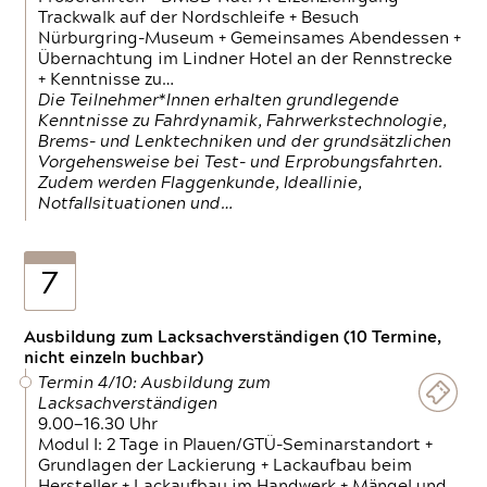
Trackwalk auf der Nordschleife + Besuch
Nürburgring-Museum + Gemeinsames Abendessen +
Übernachtung im Lindner Hotel an der Rennstrecke
+ Kenntnisse zu…
Die Teilnehmer*Innen erhalten grundlegende
Kenntnisse zu Fahrdynamik, Fahrwerkstechnologie,
Brems- und Lenktechniken und der grundsätzlichen
Vorgehensweise bei Test- und Erprobungsfahrten.
Zudem werden Flaggenkunde, Ideallinie,
Notfallsituationen und…
7
Ausbildung zum Lacksachverständigen (10 Termine,
nicht einzeln buchbar)
Termin 4/10: Ausbildung zum
Lacksachverständigen
9.00—16.30 Uhr
Modul I: 2 Tage in Plauen/GTÜ-Seminarstandort +
Grundlagen der Lackierung + Lackaufbau beim
Hersteller + Lackaufbau im Handwerk + Mängel und