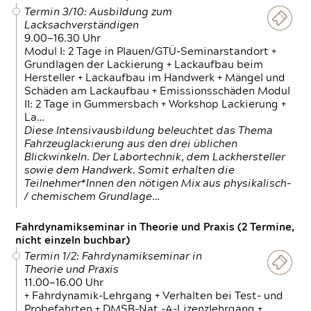
Termin 3/10: Ausbildung zum
Lacksachverständigen
9.00—16.30 Uhr
Modul I: 2 Tage in Plauen/GTÜ-Seminarstandort +
Grundlagen der Lackierung + Lackaufbau beim
Hersteller + Lackaufbau im Handwerk + Mängel und
Schäden am Lackaufbau + Emissionsschäden Modul
II: 2 Tage in Gummersbach + Workshop Lackierung +
La…
Diese Intensivausbildung beleuchtet das Thema
Fahrzeuglackierung aus den drei üblichen
Blickwinkeln. Der Labortechnik, dem Lackhersteller
sowie dem Handwerk. Somit erhalten die
Teilnehmer*Innen den nötigen Mix aus physikalisch-
/ chemischem Grundlage…
Fahrdynamikseminar in Theorie und Praxis (2 Termine,
nicht einzeln buchbar)
Termin 1/2: Fahrdynamikseminar in
Theorie und Praxis
11.00—16.00 Uhr
+ Fahrdynamik-Lehrgang + Verhalten bei Test- und
Probefahrten + DMSB-Nat.-A-Lizenzlehrgang +