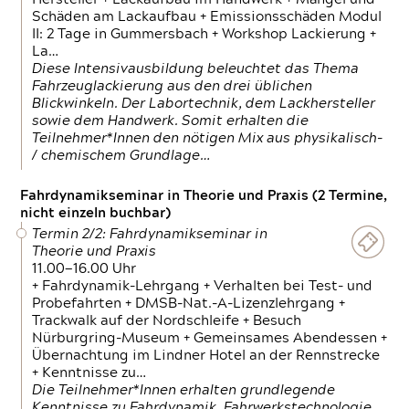
Schäden am Lackaufbau + Emissionsschäden Modul
II: 2 Tage in Gummersbach + Workshop Lackierung +
La…
Diese Intensivausbildung beleuchtet das Thema
Fahrzeuglackierung aus den drei üblichen
Blickwinkeln. Der Labortechnik, dem Lackhersteller
sowie dem Handwerk. Somit erhalten die
Teilnehmer*Innen den nötigen Mix aus physikalisch-
/ chemischem Grundlage…
Fahrdynamikseminar in Theorie und Praxis (2 Termine,
nicht einzeln buchbar)
Termin 2/2: Fahrdynamikseminar in
Theorie und Praxis
11.00—16.00 Uhr
+ Fahrdynamik-Lehrgang + Verhalten bei Test- und
Probefahrten + DMSB-Nat.-A-Lizenzlehrgang +
Trackwalk auf der Nordschleife + Besuch
Nürburgring-Museum + Gemeinsames Abendessen +
Übernachtung im Lindner Hotel an der Rennstrecke
+ Kenntnisse zu…
Die Teilnehmer*Innen erhalten grundlegende
Kenntnisse zu Fahrdynamik, Fahrwerkstechnologie,