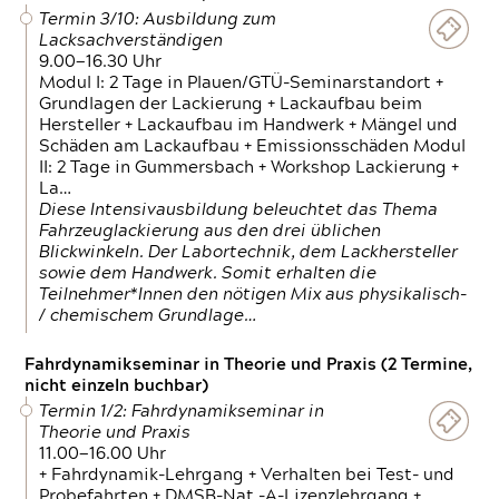
Termin 3/10: Ausbildung zum
Lacksachverständigen
9.00—16.30 Uhr
Modul I: 2 Tage in Plauen/GTÜ-Seminarstandort +
Grundlagen der Lackierung + Lackaufbau beim
Hersteller + Lackaufbau im Handwerk + Mängel und
Schäden am Lackaufbau + Emissionsschäden Modul
II: 2 Tage in Gummersbach + Workshop Lackierung +
La…
Diese Intensivausbildung beleuchtet das Thema
Fahrzeuglackierung aus den drei üblichen
Blickwinkeln. Der Labortechnik, dem Lackhersteller
sowie dem Handwerk. Somit erhalten die
Teilnehmer*Innen den nötigen Mix aus physikalisch-
/ chemischem Grundlage…
Fahrdynamikseminar in Theorie und Praxis (2 Termine,
nicht einzeln buchbar)
Termin 1/2: Fahrdynamikseminar in
Theorie und Praxis
11.00—16.00 Uhr
+ Fahrdynamik-Lehrgang + Verhalten bei Test- und
Probefahrten + DMSB-Nat.-A-Lizenzlehrgang +