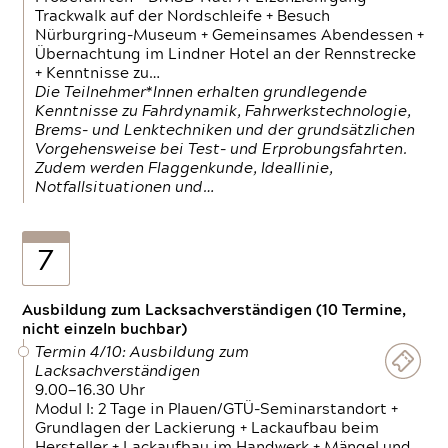
Trackwalk auf der Nordschleife + Besuch
Nürburgring-Museum + Gemeinsames Abendessen +
Übernachtung im Lindner Hotel an der Rennstrecke
+ Kenntnisse zu…
Die Teilnehmer*Innen erhalten grundlegende
Kenntnisse zu Fahrdynamik, Fahrwerkstechnologie,
Brems- und Lenktechniken und der grundsätzlichen
Vorgehensweise bei Test- und Erprobungsfahrten.
Zudem werden Flaggenkunde, Ideallinie,
Notfallsituationen und…
7
Ausbildung zum Lacksachverständigen (10 Termine,
nicht einzeln buchbar)
Termin 4/10: Ausbildung zum
Lacksachverständigen
9.00—16.30 Uhr
Modul I: 2 Tage in Plauen/GTÜ-Seminarstandort +
Grundlagen der Lackierung + Lackaufbau beim
Hersteller + Lackaufbau im Handwerk + Mängel und