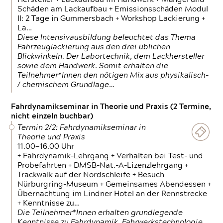
Schäden am Lackaufbau + Emissionsschäden Modul
II: 2 Tage in Gummersbach + Workshop Lackierung +
La…
Diese Intensivausbildung beleuchtet das Thema
Fahrzeuglackierung aus den drei üblichen
Blickwinkeln. Der Labortechnik, dem Lackhersteller
sowie dem Handwerk. Somit erhalten die
Teilnehmer*Innen den nötigen Mix aus physikalisch-
/ chemischem Grundlage…
Fahrdynamikseminar in Theorie und Praxis (2 Termine,
nicht einzeln buchbar)
Termin 2/2: Fahrdynamikseminar in
Theorie und Praxis
11.00—16.00 Uhr
+ Fahrdynamik-Lehrgang + Verhalten bei Test- und
Probefahrten + DMSB-Nat.-A-Lizenzlehrgang +
Trackwalk auf der Nordschleife + Besuch
Nürburgring-Museum + Gemeinsames Abendessen +
Übernachtung im Lindner Hotel an der Rennstrecke
+ Kenntnisse zu…
Die Teilnehmer*Innen erhalten grundlegende
Kenntnisse zu Fahrdynamik, Fahrwerkstechnologie,