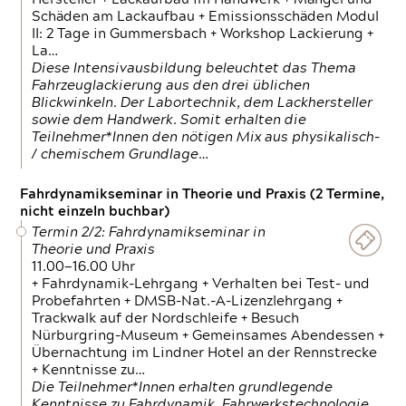
Schäden am Lackaufbau + Emissionsschäden Modul
II: 2 Tage in Gummersbach + Workshop Lackierung +
La…
Diese Intensivausbildung beleuchtet das Thema
Fahrzeuglackierung aus den drei üblichen
Blickwinkeln. Der Labortechnik, dem Lackhersteller
sowie dem Handwerk. Somit erhalten die
Teilnehmer*Innen den nötigen Mix aus physikalisch-
/ chemischem Grundlage…
Fahrdynamikseminar in Theorie und Praxis (2 Termine,
nicht einzeln buchbar)
Termin 2/2: Fahrdynamikseminar in
Theorie und Praxis
11.00—16.00 Uhr
+ Fahrdynamik-Lehrgang + Verhalten bei Test- und
Probefahrten + DMSB-Nat.-A-Lizenzlehrgang +
Trackwalk auf der Nordschleife + Besuch
Nürburgring-Museum + Gemeinsames Abendessen +
Übernachtung im Lindner Hotel an der Rennstrecke
+ Kenntnisse zu…
Die Teilnehmer*Innen erhalten grundlegende
Kenntnisse zu Fahrdynamik, Fahrwerkstechnologie,