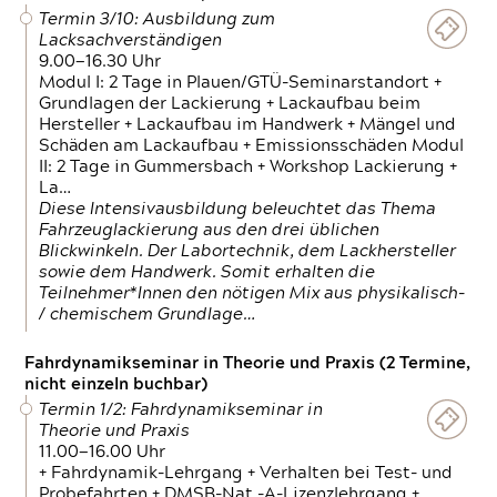
Termin 3/10: Ausbildung zum
Lacksachverständigen
9.00—16.30 Uhr
Modul I: 2 Tage in Plauen/GTÜ-Seminarstandort +
Grundlagen der Lackierung + Lackaufbau beim
Hersteller + Lackaufbau im Handwerk + Mängel und
Schäden am Lackaufbau + Emissionsschäden Modul
II: 2 Tage in Gummersbach + Workshop Lackierung +
La…
Diese Intensivausbildung beleuchtet das Thema
Fahrzeuglackierung aus den drei üblichen
Blickwinkeln. Der Labortechnik, dem Lackhersteller
sowie dem Handwerk. Somit erhalten die
Teilnehmer*Innen den nötigen Mix aus physikalisch-
/ chemischem Grundlage…
Fahrdynamikseminar in Theorie und Praxis (2 Termine,
nicht einzeln buchbar)
Termin 1/2: Fahrdynamikseminar in
Theorie und Praxis
11.00—16.00 Uhr
+ Fahrdynamik-Lehrgang + Verhalten bei Test- und
Probefahrten + DMSB-Nat.-A-Lizenzlehrgang +