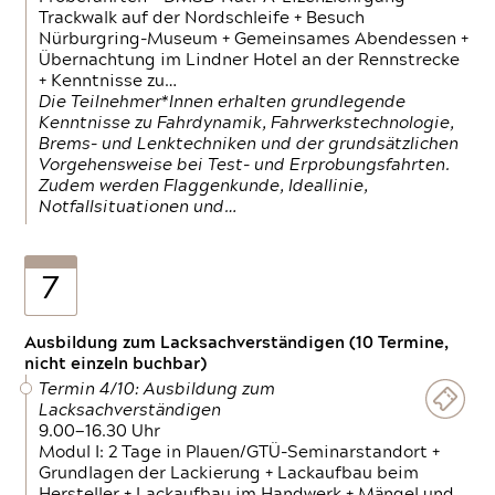
Trackwalk auf der Nordschleife + Besuch
Nürburgring-Museum + Gemeinsames Abendessen +
Übernachtung im Lindner Hotel an der Rennstrecke
+ Kenntnisse zu…
Die Teilnehmer*Innen erhalten grundlegende
Kenntnisse zu Fahrdynamik, Fahrwerkstechnologie,
Brems- und Lenktechniken und der grundsätzlichen
Vorgehensweise bei Test- und Erprobungsfahrten.
Zudem werden Flaggenkunde, Ideallinie,
Notfallsituationen und…
7
Ausbildung zum Lacksachverständigen (10 Termine,
nicht einzeln buchbar)
Termin 4/10: Ausbildung zum
Lacksachverständigen
9.00—16.30 Uhr
Modul I: 2 Tage in Plauen/GTÜ-Seminarstandort +
Grundlagen der Lackierung + Lackaufbau beim
Hersteller + Lackaufbau im Handwerk + Mängel und