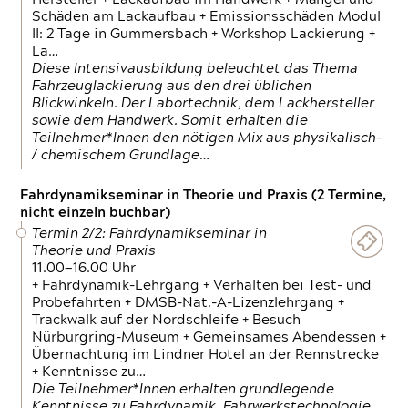
Schäden am Lackaufbau + Emissionsschäden Modul
II: 2 Tage in Gummersbach + Workshop Lackierung +
La…
Diese Intensivausbildung beleuchtet das Thema
Fahrzeuglackierung aus den drei üblichen
Blickwinkeln. Der Labortechnik, dem Lackhersteller
sowie dem Handwerk. Somit erhalten die
Teilnehmer*Innen den nötigen Mix aus physikalisch-
/ chemischem Grundlage…
Fahrdynamikseminar in Theorie und Praxis (2 Termine,
nicht einzeln buchbar)
Termin 2/2: Fahrdynamikseminar in
Theorie und Praxis
11.00—16.00 Uhr
+ Fahrdynamik-Lehrgang + Verhalten bei Test- und
Probefahrten + DMSB-Nat.-A-Lizenzlehrgang +
Trackwalk auf der Nordschleife + Besuch
Nürburgring-Museum + Gemeinsames Abendessen +
Übernachtung im Lindner Hotel an der Rennstrecke
+ Kenntnisse zu…
Die Teilnehmer*Innen erhalten grundlegende
Kenntnisse zu Fahrdynamik, Fahrwerkstechnologie,