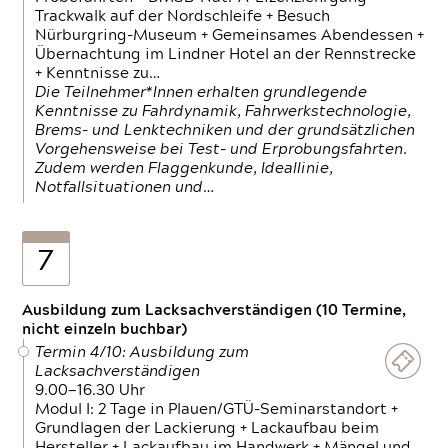
Trackwalk auf der Nordschleife + Besuch
Nürburgring-Museum + Gemeinsames Abendessen +
Übernachtung im Lindner Hotel an der Rennstrecke
+ Kenntnisse zu…
Die Teilnehmer*Innen erhalten grundlegende
Kenntnisse zu Fahrdynamik, Fahrwerkstechnologie,
Brems- und Lenktechniken und der grundsätzlichen
Vorgehensweise bei Test- und Erprobungsfahrten.
Zudem werden Flaggenkunde, Ideallinie,
Notfallsituationen und…
7
Ausbildung zum Lacksachverständigen (10 Termine,
nicht einzeln buchbar)
Termin 4/10: Ausbildung zum
Lacksachverständigen
9.00—16.30 Uhr
Modul I: 2 Tage in Plauen/GTÜ-Seminarstandort +
Grundlagen der Lackierung + Lackaufbau beim
Hersteller + Lackaufbau im Handwerk + Mängel und