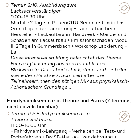
Termin 3/10: Ausbildung zum
Lacksachverständigen
9.00—16.30 Uhr
Modul I: 2 Tage in Plauen/GTÜ-Seminarstandort +
Grundlagen der Lackierung + Lackaufbau beim
Hersteller + Lackaufbau im Handwerk + Mängel und
Schäden am Lackaufbau + Emissionsschäden Modul
II: 2 Tage in Gummersbach + Workshop Lackierung +
La…
Diese Intensivausbildung beleuchtet das Thema
Fahrzeuglackierung aus den drei üblichen
Blickwinkeln. Der Labortechnik, dem Lackhersteller
sowie dem Handwerk. Somit erhalten die
Teilnehmer*Innen den nötigen Mix aus physikalisch-
/ chemischem Grundlage…
Fahrdynamikseminar in Theorie und Praxis (2 Termine,
nicht einzeln buchbar)
Termin 1/2: Fahrdynamikseminar in
Theorie und Praxis
11.00—16.00 Uhr
+ Fahrdynamik-Lehrgang + Verhalten bei Test- und
Probefahrten + DMSB-Nat.-A-Lizenzlehrgang +