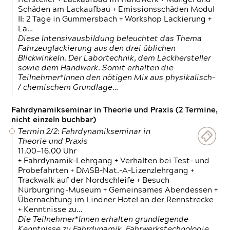
Schäden am Lackaufbau + Emissionsschäden Modul
II: 2 Tage in Gummersbach + Workshop Lackierung +
La…
Diese Intensivausbildung beleuchtet das Thema
Fahrzeuglackierung aus den drei üblichen
Blickwinkeln. Der Labortechnik, dem Lackhersteller
sowie dem Handwerk. Somit erhalten die
Teilnehmer*Innen den nötigen Mix aus physikalisch-
/ chemischem Grundlage…
Fahrdynamikseminar in Theorie und Praxis (2 Termine,
nicht einzeln buchbar)
Termin 2/2: Fahrdynamikseminar in
Theorie und Praxis
11.00—16.00 Uhr
+ Fahrdynamik-Lehrgang + Verhalten bei Test- und
Probefahrten + DMSB-Nat.-A-Lizenzlehrgang +
Trackwalk auf der Nordschleife + Besuch
Nürburgring-Museum + Gemeinsames Abendessen +
Übernachtung im Lindner Hotel an der Rennstrecke
+ Kenntnisse zu…
Die Teilnehmer*Innen erhalten grundlegende
Kenntnisse zu Fahrdynamik, Fahrwerkstechnologie,