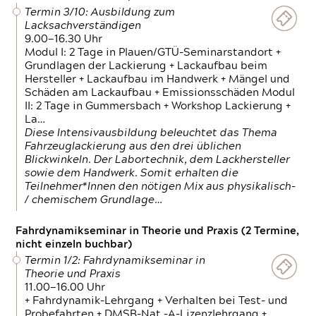
Termin 3/10: Ausbildung zum
Lacksachverständigen
9.00—16.30 Uhr
Modul I: 2 Tage in Plauen/GTÜ-Seminarstandort +
Grundlagen der Lackierung + Lackaufbau beim
Hersteller + Lackaufbau im Handwerk + Mängel und
Schäden am Lackaufbau + Emissionsschäden Modul
II: 2 Tage in Gummersbach + Workshop Lackierung +
La…
Diese Intensivausbildung beleuchtet das Thema
Fahrzeuglackierung aus den drei üblichen
Blickwinkeln. Der Labortechnik, dem Lackhersteller
sowie dem Handwerk. Somit erhalten die
Teilnehmer*Innen den nötigen Mix aus physikalisch-
/ chemischem Grundlage…
Fahrdynamikseminar in Theorie und Praxis (2 Termine,
nicht einzeln buchbar)
Termin 1/2: Fahrdynamikseminar in
Theorie und Praxis
11.00—16.00 Uhr
+ Fahrdynamik-Lehrgang + Verhalten bei Test- und
Probefahrten + DMSB-Nat.-A-Lizenzlehrgang +