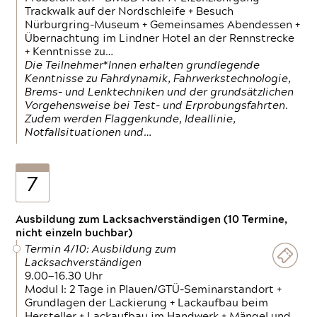
Trackwalk auf der Nordschleife + Besuch
Nürburgring-Museum + Gemeinsames Abendessen +
Übernachtung im Lindner Hotel an der Rennstrecke
+ Kenntnisse zu…
Die Teilnehmer*Innen erhalten grundlegende
Kenntnisse zu Fahrdynamik, Fahrwerkstechnologie,
Brems- und Lenktechniken und der grundsätzlichen
Vorgehensweise bei Test- und Erprobungsfahrten.
Zudem werden Flaggenkunde, Ideallinie,
Notfallsituationen und…
7
Ausbildung zum Lacksachverständigen (10 Termine,
nicht einzeln buchbar)
Termin 4/10: Ausbildung zum
Lacksachverständigen
9.00—16.30 Uhr
Modul I: 2 Tage in Plauen/GTÜ-Seminarstandort +
Grundlagen der Lackierung + Lackaufbau beim
Hersteller + Lackaufbau im Handwerk + Mängel und