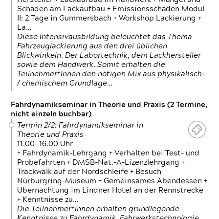
Schäden am Lackaufbau + Emissionsschäden Modul
II: 2 Tage in Gummersbach + Workshop Lackierung +
La…
Diese Intensivausbildung beleuchtet das Thema
Fahrzeuglackierung aus den drei üblichen
Blickwinkeln. Der Labortechnik, dem Lackhersteller
sowie dem Handwerk. Somit erhalten die
Teilnehmer*Innen den nötigen Mix aus physikalisch-
/ chemischem Grundlage…
Fahrdynamikseminar in Theorie und Praxis (2 Termine,
nicht einzeln buchbar)
Termin 2/2: Fahrdynamikseminar in
Theorie und Praxis
11.00—16.00 Uhr
+ Fahrdynamik-Lehrgang + Verhalten bei Test- und
Probefahrten + DMSB-Nat.-A-Lizenzlehrgang +
Trackwalk auf der Nordschleife + Besuch
Nürburgring-Museum + Gemeinsames Abendessen +
Übernachtung im Lindner Hotel an der Rennstrecke
+ Kenntnisse zu…
Die Teilnehmer*Innen erhalten grundlegende
Kenntnisse zu Fahrdynamik, Fahrwerkstechnologie,