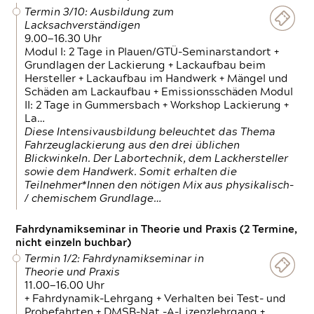
Termin 3/10: Ausbildung zum
Lacksachverständigen
9.00—16.30 Uhr
Modul I: 2 Tage in Plauen/GTÜ-Seminarstandort +
Grundlagen der Lackierung + Lackaufbau beim
Hersteller + Lackaufbau im Handwerk + Mängel und
Schäden am Lackaufbau + Emissionsschäden Modul
II: 2 Tage in Gummersbach + Workshop Lackierung +
La…
Diese Intensivausbildung beleuchtet das Thema
Fahrzeuglackierung aus den drei üblichen
Blickwinkeln. Der Labortechnik, dem Lackhersteller
sowie dem Handwerk. Somit erhalten die
Teilnehmer*Innen den nötigen Mix aus physikalisch-
/ chemischem Grundlage…
Fahrdynamikseminar in Theorie und Praxis (2 Termine,
nicht einzeln buchbar)
Termin 1/2: Fahrdynamikseminar in
Theorie und Praxis
11.00—16.00 Uhr
+ Fahrdynamik-Lehrgang + Verhalten bei Test- und
Probefahrten + DMSB-Nat.-A-Lizenzlehrgang +