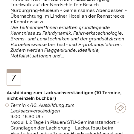
Trackwalk auf der Nordschleife + Besuch
Nürburgring-Museum + Gemeinsames Abendessen +
Übernachtung im Lindner Hotel an der Rennstrecke
+ Kenntnisse zu…
Die Teilnehmer*Innen erhalten grundlegende
Kenntnisse zu Fahrdynamik, Fahrwerkstechnologie,
Brems- und Lenktechniken und der grundsätzlichen
Vorgehensweise bei Test- und Erprobungsfahrten.
Zudem werden Flaggenkunde, Ideallinie,
Notfallsituationen und…
7
Ausbildung zum Lacksachverständigen (10 Termine,
nicht einzeln buchbar)
Termin 4/10: Ausbildung zum
Lacksachverständigen
9.00—16.30 Uhr
Modul I: 2 Tage in Plauen/GTÜ-Seminarstandort +
Grundlagen der Lackierung + Lackaufbau beim
Hersteller + Lackaufbau im Handwerk + Mängel und