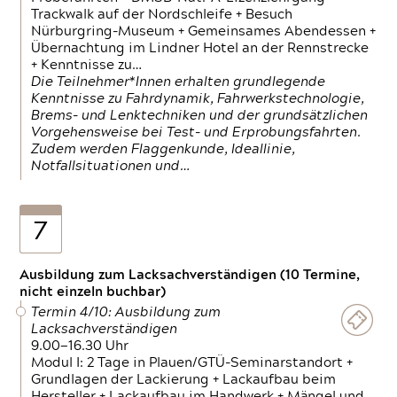
Trackwalk auf der Nordschleife + Besuch
Nürburgring-Museum + Gemeinsames Abendessen +
Übernachtung im Lindner Hotel an der Rennstrecke
+ Kenntnisse zu…
Die Teilnehmer*Innen erhalten grundlegende
Kenntnisse zu Fahrdynamik, Fahrwerkstechnologie,
Brems- und Lenktechniken und der grundsätzlichen
Vorgehensweise bei Test- und Erprobungsfahrten.
Zudem werden Flaggenkunde, Ideallinie,
Notfallsituationen und…
7
Ausbildung zum Lacksachverständigen (10 Termine,
nicht einzeln buchbar)
Termin 4/10: Ausbildung zum
Lacksachverständigen
9.00—16.30 Uhr
Modul I: 2 Tage in Plauen/GTÜ-Seminarstandort +
Grundlagen der Lackierung + Lackaufbau beim
Hersteller + Lackaufbau im Handwerk + Mängel und