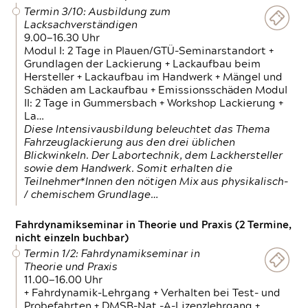
Termin 3/10: Ausbildung zum
Lacksachverständigen
9.00—16.30 Uhr
Modul I: 2 Tage in Plauen/GTÜ-Seminarstandort +
Grundlagen der Lackierung + Lackaufbau beim
Hersteller + Lackaufbau im Handwerk + Mängel und
Schäden am Lackaufbau + Emissionsschäden Modul
II: 2 Tage in Gummersbach + Workshop Lackierung +
La…
Diese Intensivausbildung beleuchtet das Thema
Fahrzeuglackierung aus den drei üblichen
Blickwinkeln. Der Labortechnik, dem Lackhersteller
sowie dem Handwerk. Somit erhalten die
Teilnehmer*Innen den nötigen Mix aus physikalisch-
/ chemischem Grundlage…
Fahrdynamikseminar in Theorie und Praxis (2 Termine,
nicht einzeln buchbar)
Termin 1/2: Fahrdynamikseminar in
Theorie und Praxis
11.00—16.00 Uhr
+ Fahrdynamik-Lehrgang + Verhalten bei Test- und
Probefahrten + DMSB-Nat.-A-Lizenzlehrgang +