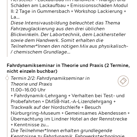
Schäden am Lackaufbau + Emissionsschäden Modul
II: 2 Tage in Gummersbach + Workshop Lackierung +
La…
Diese Intensivausbildung beleuchtet das Thema
Fahrzeuglackierung aus den drei üblichen
Blickwinkeln. Der Labortechnik, dem Lackhersteller
sowie dem Handwerk. Somit erhalten die
Teilnehmer*Innen den nötigen Mix aus physikalisch-
/ chemischem Grundlage…
Fahrdynamikseminar in Theorie und Praxis (2 Termine,
nicht einzeln buchbar)
Termin 2/2: Fahrdynamikseminar in
Theorie und Praxis
11.00—16.00 Uhr
+ Fahrdynamik-Lehrgang + Verhalten bei Test- und
Probefahrten + DMSB-Nat.-A-Lizenzlehrgang +
Trackwalk auf der Nordschleife + Besuch
Nürburgring-Museum + Gemeinsames Abendessen +
Übernachtung im Lindner Hotel an der Rennstrecke
+ Kenntnisse zu…
Die Teilnehmer*Innen erhalten grundlegende
Kenntnisse zu Fahrdynamik, Fahrwerkstechnologie,