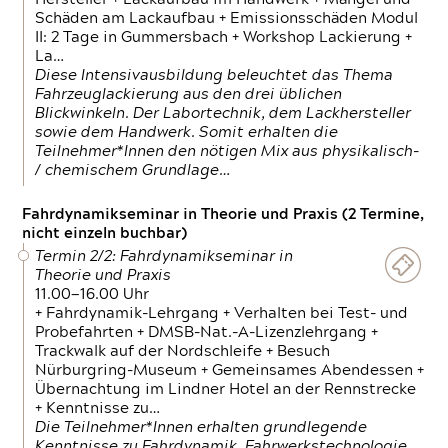
Schäden am Lackaufbau + Emissionsschäden Modul
II: 2 Tage in Gummersbach + Workshop Lackierung +
La…
Diese Intensivausbildung beleuchtet das Thema
Fahrzeuglackierung aus den drei üblichen
Blickwinkeln. Der Labortechnik, dem Lackhersteller
sowie dem Handwerk. Somit erhalten die
Teilnehmer*Innen den nötigen Mix aus physikalisch-
/ chemischem Grundlage…
Fahrdynamikseminar in Theorie und Praxis (2 Termine,
nicht einzeln buchbar)
Termin 2/2: Fahrdynamikseminar in
Theorie und Praxis
11.00—16.00 Uhr
+ Fahrdynamik-Lehrgang + Verhalten bei Test- und
Probefahrten + DMSB-Nat.-A-Lizenzlehrgang +
Trackwalk auf der Nordschleife + Besuch
Nürburgring-Museum + Gemeinsames Abendessen +
Übernachtung im Lindner Hotel an der Rennstrecke
+ Kenntnisse zu…
Die Teilnehmer*Innen erhalten grundlegende
Kenntnisse zu Fahrdynamik, Fahrwerkstechnologie,