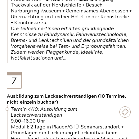
Trackwalk auf der Nordschleife + Besuch
Nürburgring-Museum + Gemeinsames Abendessen +
Übernachtung im Lindner Hotel an der Rennstrecke
+ Kenntnisse zu…
Die Teilnehmer*Innen erhalten grundlegende
Kenntnisse zu Fahrdynamik, Fahrwerkstechnologie,
Brems- und Lenktechniken und der grundsätzlichen
Vorgehensweise bei Test- und Erprobungsfahrten.
Zudem werden Flaggenkunde, Ideallinie,
Notfallsituationen und…
7
Ausbildung zum Lacksachverständigen (10 Termine,
nicht einzeln buchbar)
Termin 4/10: Ausbildung zum
Lacksachverständigen
9.00—16.30 Uhr
Modul I: 2 Tage in Plauen/GTÜ-Seminarstandort +
Grundlagen der Lackierung + Lackaufbau beim
Hersteller + Lackaufbau im Handwerk + Mängel und