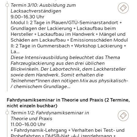
Termin 3/10: Ausbildung zum
Lacksachverständigen
9.00—16.30 Uhr
Modul I: 2 Tage in Plauen/GTÜ-Seminarstandort +
Grundlagen der Lackierung + Lackaufbau beim
Hersteller + Lackaufbau im Handwerk + Mängel und
Schäden am Lackaufbau + Emissionsschäden Modul
II: 2 Tage in Gummersbach + Workshop Lackierung +
La…
Diese Intensivausbildung beleuchtet das Thema
Fahrzeuglackierung aus den drei üblichen
Blickwinkeln. Der Labortechnik, dem Lackhersteller
sowie dem Handwerk. Somit erhalten die
Teilnehmer*Innen den nötigen Mix aus physikalisch-
/ chemischem Grundlage…
Fahrdynamikseminar in Theorie und Praxis (2 Termine,
nicht einzeln buchbar)
Termin 1/2: Fahrdynamikseminar in
Theorie und Praxis
11.00—16.00 Uhr
+ Fahrdynamik-Lehrgang + Verhalten bei Test- und
Probefahrten + DMSB-Nat.-A-Lizenzlehrgang +