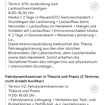
Termin 3/10: Ausbildung zum
Lacksachverständigen
9.00—16.30 Uhr
Modul I: 2 Tage in Plauen/GTÜ-Seminarstandort +
Grundlagen der Lackierung + Lackaufbau beim
Hersteller + Lackaufbau im Handwerk + Mängel und
Schäden am Lackaufbau + Emissionsschäden Modul
II: 2 Tage in Gummersbach + Workshop Lackierung +
La…
Diese Intensivausbildung beleuchtet das Thema
Fahrzeuglackierung aus den drei üblichen
Blickwinkeln. Der Labortechnik, dem Lackhersteller
sowie dem Handwerk. Somit erhalten die
Teilnehmer*Innen den nötigen Mix aus physikalisch-
/ chemischem Grundlage…
Fahrdynamikseminar in Theorie und Praxis (2 Termine,
nicht einzeln buchbar)
Termin 1/2: Fahrdynamikseminar in
Theorie und Praxis
11.00—16.00 Uhr
+ Fahrdynamik-Lehrgang + Verhalten bei Test- und
Probefahrten + DMSB-Nat.-A-Lizenzlehrgang +