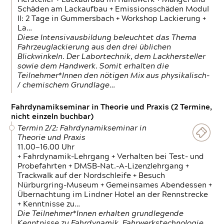
Schäden am Lackaufbau + Emissionsschäden Modul
II: 2 Tage in Gummersbach + Workshop Lackierung +
La…
Diese Intensivausbildung beleuchtet das Thema
Fahrzeuglackierung aus den drei üblichen
Blickwinkeln. Der Labortechnik, dem Lackhersteller
sowie dem Handwerk. Somit erhalten die
Teilnehmer*Innen den nötigen Mix aus physikalisch-
/ chemischem Grundlage…
Fahrdynamikseminar in Theorie und Praxis (2 Termine,
nicht einzeln buchbar)
Termin 2/2: Fahrdynamikseminar in
Theorie und Praxis
11.00—16.00 Uhr
+ Fahrdynamik-Lehrgang + Verhalten bei Test- und
Probefahrten + DMSB-Nat.-A-Lizenzlehrgang +
Trackwalk auf der Nordschleife + Besuch
Nürburgring-Museum + Gemeinsames Abendessen +
Übernachtung im Lindner Hotel an der Rennstrecke
+ Kenntnisse zu…
Die Teilnehmer*Innen erhalten grundlegende
Kenntnisse zu Fahrdynamik, Fahrwerkstechnologie,