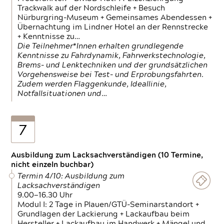
Trackwalk auf der Nordschleife + Besuch
Nürburgring-Museum + Gemeinsames Abendessen +
Übernachtung im Lindner Hotel an der Rennstrecke
+ Kenntnisse zu…
Die Teilnehmer*Innen erhalten grundlegende
Kenntnisse zu Fahrdynamik, Fahrwerkstechnologie,
Brems- und Lenktechniken und der grundsätzlichen
Vorgehensweise bei Test- und Erprobungsfahrten.
Zudem werden Flaggenkunde, Ideallinie,
Notfallsituationen und…
7
Ausbildung zum Lacksachverständigen (10 Termine,
nicht einzeln buchbar)
Termin 4/10: Ausbildung zum
Lacksachverständigen
9.00—16.30 Uhr
Modul I: 2 Tage in Plauen/GTÜ-Seminarstandort +
Grundlagen der Lackierung + Lackaufbau beim
Hersteller + Lackaufbau im Handwerk + Mängel und