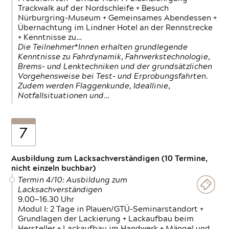
Trackwalk auf der Nordschleife + Besuch
Nürburgring-Museum + Gemeinsames Abendessen +
Übernachtung im Lindner Hotel an der Rennstrecke
+ Kenntnisse zu…
Die Teilnehmer*Innen erhalten grundlegende
Kenntnisse zu Fahrdynamik, Fahrwerkstechnologie,
Brems- und Lenktechniken und der grundsätzlichen
Vorgehensweise bei Test- und Erprobungsfahrten.
Zudem werden Flaggenkunde, Ideallinie,
Notfallsituationen und…
7
Ausbildung zum Lacksachverständigen (10 Termine,
nicht einzeln buchbar)
Termin 4/10: Ausbildung zum
Lacksachverständigen
9.00—16.30 Uhr
Modul I: 2 Tage in Plauen/GTÜ-Seminarstandort +
Grundlagen der Lackierung + Lackaufbau beim
Hersteller + Lackaufbau im Handwerk + Mängel und