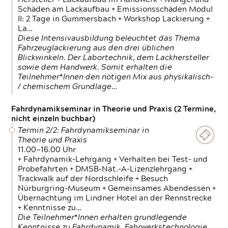
Schäden am Lackaufbau + Emissionsschäden Modul
II: 2 Tage in Gummersbach + Workshop Lackierung +
La…
Diese Intensivausbildung beleuchtet das Thema
Fahrzeuglackierung aus den drei üblichen
Blickwinkeln. Der Labortechnik, dem Lackhersteller
sowie dem Handwerk. Somit erhalten die
Teilnehmer*Innen den nötigen Mix aus physikalisch-
/ chemischem Grundlage…
Fahrdynamikseminar in Theorie und Praxis (2 Termine,
nicht einzeln buchbar)
Termin 2/2: Fahrdynamikseminar in
Theorie und Praxis
11.00—16.00 Uhr
+ Fahrdynamik-Lehrgang + Verhalten bei Test- und
Probefahrten + DMSB-Nat.-A-Lizenzlehrgang +
Trackwalk auf der Nordschleife + Besuch
Nürburgring-Museum + Gemeinsames Abendessen +
Übernachtung im Lindner Hotel an der Rennstrecke
+ Kenntnisse zu…
Die Teilnehmer*Innen erhalten grundlegende
Kenntnisse zu Fahrdynamik, Fahrwerkstechnologie,