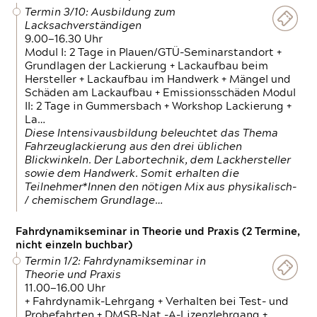
Termin 3/10: Ausbildung zum
Lacksachverständigen
9.00—16.30 Uhr
Modul I: 2 Tage in Plauen/GTÜ-Seminarstandort +
Grundlagen der Lackierung + Lackaufbau beim
Hersteller + Lackaufbau im Handwerk + Mängel und
Schäden am Lackaufbau + Emissionsschäden Modul
II: 2 Tage in Gummersbach + Workshop Lackierung +
La…
Diese Intensivausbildung beleuchtet das Thema
Fahrzeuglackierung aus den drei üblichen
Blickwinkeln. Der Labortechnik, dem Lackhersteller
sowie dem Handwerk. Somit erhalten die
Teilnehmer*Innen den nötigen Mix aus physikalisch-
/ chemischem Grundlage…
Fahrdynamikseminar in Theorie und Praxis (2 Termine,
nicht einzeln buchbar)
Termin 1/2: Fahrdynamikseminar in
Theorie und Praxis
11.00—16.00 Uhr
+ Fahrdynamik-Lehrgang + Verhalten bei Test- und
Probefahrten + DMSB-Nat.-A-Lizenzlehrgang +