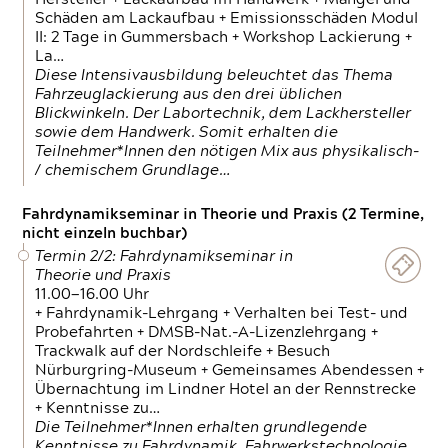
Schäden am Lackaufbau + Emissionsschäden Modul
II: 2 Tage in Gummersbach + Workshop Lackierung +
La…
Diese Intensivausbildung beleuchtet das Thema
Fahrzeuglackierung aus den drei üblichen
Blickwinkeln. Der Labortechnik, dem Lackhersteller
sowie dem Handwerk. Somit erhalten die
Teilnehmer*Innen den nötigen Mix aus physikalisch-
/ chemischem Grundlage…
Fahrdynamikseminar in Theorie und Praxis (2 Termine,
nicht einzeln buchbar)
Termin 2/2: Fahrdynamikseminar in
Theorie und Praxis
11.00—16.00 Uhr
+ Fahrdynamik-Lehrgang + Verhalten bei Test- und
Probefahrten + DMSB-Nat.-A-Lizenzlehrgang +
Trackwalk auf der Nordschleife + Besuch
Nürburgring-Museum + Gemeinsames Abendessen +
Übernachtung im Lindner Hotel an der Rennstrecke
+ Kenntnisse zu…
Die Teilnehmer*Innen erhalten grundlegende
Kenntnisse zu Fahrdynamik, Fahrwerkstechnologie,