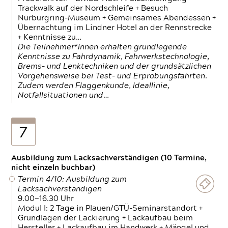
Trackwalk auf der Nordschleife + Besuch
Nürburgring-Museum + Gemeinsames Abendessen +
Übernachtung im Lindner Hotel an der Rennstrecke
+ Kenntnisse zu…
Die Teilnehmer*Innen erhalten grundlegende
Kenntnisse zu Fahrdynamik, Fahrwerkstechnologie,
Brems- und Lenktechniken und der grundsätzlichen
Vorgehensweise bei Test- und Erprobungsfahrten.
Zudem werden Flaggenkunde, Ideallinie,
Notfallsituationen und…
7
Ausbildung zum Lacksachverständigen (10 Termine,
nicht einzeln buchbar)
Termin 4/10: Ausbildung zum
Lacksachverständigen
9.00—16.30 Uhr
Modul I: 2 Tage in Plauen/GTÜ-Seminarstandort +
Grundlagen der Lackierung + Lackaufbau beim
Hersteller + Lackaufbau im Handwerk + Mängel und