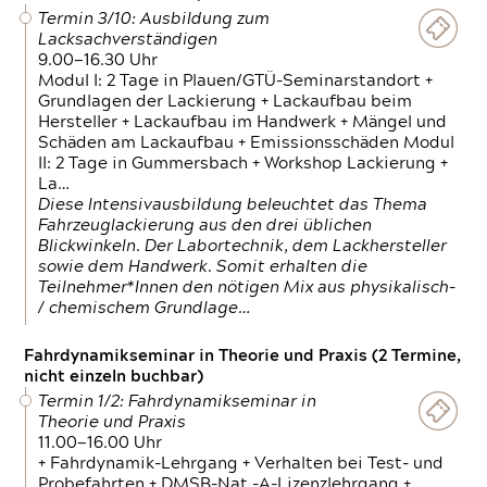
Termin 3/10: Ausbildung zum
Lacksachverständigen
9.00—16.30 Uhr
Modul I: 2 Tage in Plauen/GTÜ-Seminarstandort +
Grundlagen der Lackierung + Lackaufbau beim
Hersteller + Lackaufbau im Handwerk + Mängel und
Schäden am Lackaufbau + Emissionsschäden Modul
II: 2 Tage in Gummersbach + Workshop Lackierung +
La…
Diese Intensivausbildung beleuchtet das Thema
Fahrzeuglackierung aus den drei üblichen
Blickwinkeln. Der Labortechnik, dem Lackhersteller
sowie dem Handwerk. Somit erhalten die
Teilnehmer*Innen den nötigen Mix aus physikalisch-
/ chemischem Grundlage…
Fahrdynamikseminar in Theorie und Praxis (2 Termine,
nicht einzeln buchbar)
Termin 1/2: Fahrdynamikseminar in
Theorie und Praxis
11.00—16.00 Uhr
+ Fahrdynamik-Lehrgang + Verhalten bei Test- und
Probefahrten + DMSB-Nat.-A-Lizenzlehrgang +