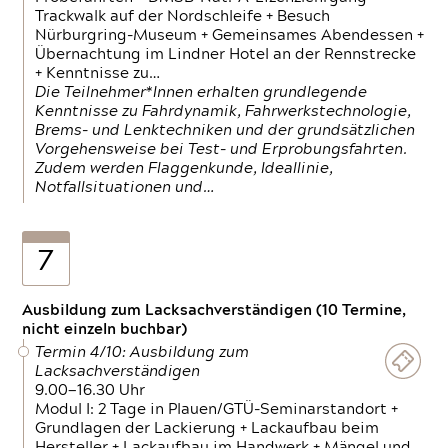
Trackwalk auf der Nordschleife + Besuch
Nürburgring-Museum + Gemeinsames Abendessen +
Übernachtung im Lindner Hotel an der Rennstrecke
+ Kenntnisse zu…
Die Teilnehmer*Innen erhalten grundlegende
Kenntnisse zu Fahrdynamik, Fahrwerkstechnologie,
Brems- und Lenktechniken und der grundsätzlichen
Vorgehensweise bei Test- und Erprobungsfahrten.
Zudem werden Flaggenkunde, Ideallinie,
Notfallsituationen und…
7
Ausbildung zum Lacksachverständigen (10 Termine,
nicht einzeln buchbar)
Termin 4/10: Ausbildung zum
Lacksachverständigen
9.00—16.30 Uhr
Modul I: 2 Tage in Plauen/GTÜ-Seminarstandort +
Grundlagen der Lackierung + Lackaufbau beim
Hersteller + Lackaufbau im Handwerk + Mängel und