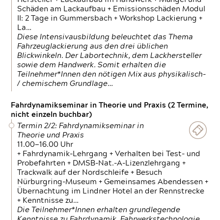
Schäden am Lackaufbau + Emissionsschäden Modul
II: 2 Tage in Gummersbach + Workshop Lackierung +
La…
Diese Intensivausbildung beleuchtet das Thema
Fahrzeuglackierung aus den drei üblichen
Blickwinkeln. Der Labortechnik, dem Lackhersteller
sowie dem Handwerk. Somit erhalten die
Teilnehmer*Innen den nötigen Mix aus physikalisch-
/ chemischem Grundlage…
Fahrdynamikseminar in Theorie und Praxis (2 Termine,
nicht einzeln buchbar)
Termin 2/2: Fahrdynamikseminar in
Theorie und Praxis
11.00—16.00 Uhr
+ Fahrdynamik-Lehrgang + Verhalten bei Test- und
Probefahrten + DMSB-Nat.-A-Lizenzlehrgang +
Trackwalk auf der Nordschleife + Besuch
Nürburgring-Museum + Gemeinsames Abendessen +
Übernachtung im Lindner Hotel an der Rennstrecke
+ Kenntnisse zu…
Die Teilnehmer*Innen erhalten grundlegende
Kenntnisse zu Fahrdynamik, Fahrwerkstechnologie,