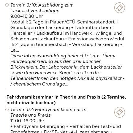
Termin 3/10: Ausbildung zum
Lacksachverständigen
9.00—16.30 Uhr
Modul I: 2 Tage in Plauen/GTÜ-Seminarstandort +
Grundlagen der Lackierung + Lackaufbau beim
Hersteller + Lackaufbau im Handwerk + Mängel und
Schäden am Lackaufbau + Emissionsschäden Modul
II: 2 Tage in Gummersbach + Workshop Lackierung +
La…
Diese Intensivausbildung beleuchtet das Thema
Fahrzeuglackierung aus den drei üblichen
Blickwinkeln. Der Labortechnik, dem Lackhersteller
sowie dem Handwerk. Somit erhalten die
Teilnehmer*Innen den nötigen Mix aus physikalisch-
/ chemischem Grundlage…
Fahrdynamikseminar in Theorie und Praxis (2 Termine,
nicht einzeln buchbar)
Termin 1/2: Fahrdynamikseminar in
Theorie und Praxis
11.00—16.00 Uhr
+ Fahrdynamik-Lehrgang + Verhalten bei Test- und
Probefahrten + DMSB-Nat.-A-Lizenzlehrgang +