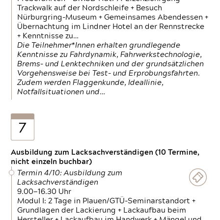
Trackwalk auf der Nordschleife + Besuch
Nürburgring-Museum + Gemeinsames Abendessen +
Übernachtung im Lindner Hotel an der Rennstrecke
+ Kenntnisse zu…
Die Teilnehmer*Innen erhalten grundlegende
Kenntnisse zu Fahrdynamik, Fahrwerkstechnologie,
Brems- und Lenktechniken und der grundsätzlichen
Vorgehensweise bei Test- und Erprobungsfahrten.
Zudem werden Flaggenkunde, Ideallinie,
Notfallsituationen und…
7
Ausbildung zum Lacksachverständigen (10 Termine,
nicht einzeln buchbar)
Termin 4/10: Ausbildung zum
Lacksachverständigen
9.00—16.30 Uhr
Modul I: 2 Tage in Plauen/GTÜ-Seminarstandort +
Grundlagen der Lackierung + Lackaufbau beim
Hersteller + Lackaufbau im Handwerk + Mängel und