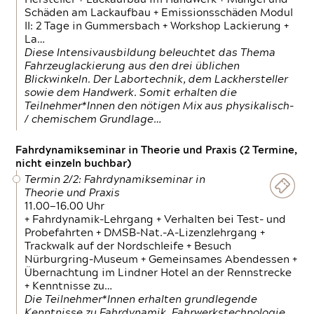
Schäden am Lackaufbau + Emissionsschäden Modul
II: 2 Tage in Gummersbach + Workshop Lackierung +
La…
Diese Intensivausbildung beleuchtet das Thema
Fahrzeuglackierung aus den drei üblichen
Blickwinkeln. Der Labortechnik, dem Lackhersteller
sowie dem Handwerk. Somit erhalten die
Teilnehmer*Innen den nötigen Mix aus physikalisch-
/ chemischem Grundlage…
Fahrdynamikseminar in Theorie und Praxis (2 Termine,
nicht einzeln buchbar)
Termin 2/2: Fahrdynamikseminar in
Theorie und Praxis
11.00—16.00 Uhr
+ Fahrdynamik-Lehrgang + Verhalten bei Test- und
Probefahrten + DMSB-Nat.-A-Lizenzlehrgang +
Trackwalk auf der Nordschleife + Besuch
Nürburgring-Museum + Gemeinsames Abendessen +
Übernachtung im Lindner Hotel an der Rennstrecke
+ Kenntnisse zu…
Die Teilnehmer*Innen erhalten grundlegende
Kenntnisse zu Fahrdynamik, Fahrwerkstechnologie,