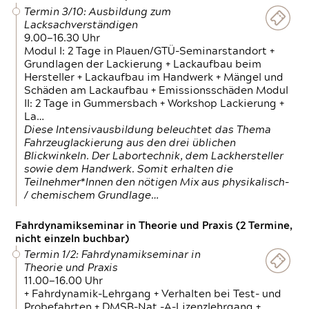
Termin 3/10: Ausbildung zum
Lacksachverständigen
9.00—16.30 Uhr
Modul I: 2 Tage in Plauen/GTÜ-Seminarstandort +
Grundlagen der Lackierung + Lackaufbau beim
Hersteller + Lackaufbau im Handwerk + Mängel und
Schäden am Lackaufbau + Emissionsschäden Modul
II: 2 Tage in Gummersbach + Workshop Lackierung +
La…
Diese Intensivausbildung beleuchtet das Thema
Fahrzeuglackierung aus den drei üblichen
Blickwinkeln. Der Labortechnik, dem Lackhersteller
sowie dem Handwerk. Somit erhalten die
Teilnehmer*Innen den nötigen Mix aus physikalisch-
/ chemischem Grundlage…
Fahrdynamikseminar in Theorie und Praxis (2 Termine,
nicht einzeln buchbar)
Termin 1/2: Fahrdynamikseminar in
Theorie und Praxis
11.00—16.00 Uhr
+ Fahrdynamik-Lehrgang + Verhalten bei Test- und
Probefahrten + DMSB-Nat.-A-Lizenzlehrgang +