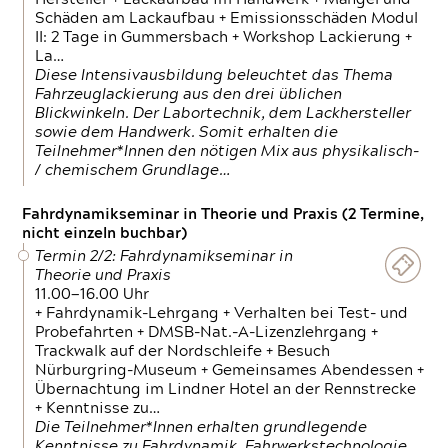
Schäden am Lackaufbau + Emissionsschäden Modul
II: 2 Tage in Gummersbach + Workshop Lackierung +
La…
Diese Intensivausbildung beleuchtet das Thema
Fahrzeuglackierung aus den drei üblichen
Blickwinkeln. Der Labortechnik, dem Lackhersteller
sowie dem Handwerk. Somit erhalten die
Teilnehmer*Innen den nötigen Mix aus physikalisch-
/ chemischem Grundlage…
Fahrdynamikseminar in Theorie und Praxis (2 Termine,
nicht einzeln buchbar)
Termin 2/2: Fahrdynamikseminar in
Theorie und Praxis
11.00—16.00 Uhr
+ Fahrdynamik-Lehrgang + Verhalten bei Test- und
Probefahrten + DMSB-Nat.-A-Lizenzlehrgang +
Trackwalk auf der Nordschleife + Besuch
Nürburgring-Museum + Gemeinsames Abendessen +
Übernachtung im Lindner Hotel an der Rennstrecke
+ Kenntnisse zu…
Die Teilnehmer*Innen erhalten grundlegende
Kenntnisse zu Fahrdynamik, Fahrwerkstechnologie,