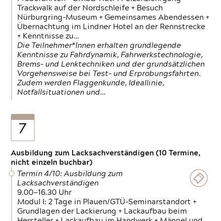
Trackwalk auf der Nordschleife + Besuch
Nürburgring-Museum + Gemeinsames Abendessen +
Übernachtung im Lindner Hotel an der Rennstrecke
+ Kenntnisse zu…
Die Teilnehmer*Innen erhalten grundlegende
Kenntnisse zu Fahrdynamik, Fahrwerkstechnologie,
Brems- und Lenktechniken und der grundsätzlichen
Vorgehensweise bei Test- und Erprobungsfahrten.
Zudem werden Flaggenkunde, Ideallinie,
Notfallsituationen und…
7
Ausbildung zum Lacksachverständigen (10 Termine,
nicht einzeln buchbar)
Termin 4/10: Ausbildung zum
Lacksachverständigen
9.00—16.30 Uhr
Modul I: 2 Tage in Plauen/GTÜ-Seminarstandort +
Grundlagen der Lackierung + Lackaufbau beim
Hersteller + Lackaufbau im Handwerk + Mängel und