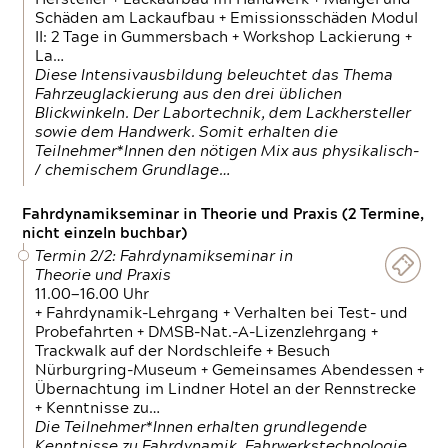
Schäden am Lackaufbau + Emissionsschäden Modul
II: 2 Tage in Gummersbach + Workshop Lackierung +
La…
Diese Intensivausbildung beleuchtet das Thema
Fahrzeuglackierung aus den drei üblichen
Blickwinkeln. Der Labortechnik, dem Lackhersteller
sowie dem Handwerk. Somit erhalten die
Teilnehmer*Innen den nötigen Mix aus physikalisch-
/ chemischem Grundlage…
Fahrdynamikseminar in Theorie und Praxis (2 Termine,
nicht einzeln buchbar)
Termin 2/2: Fahrdynamikseminar in
Theorie und Praxis
11.00—16.00 Uhr
+ Fahrdynamik-Lehrgang + Verhalten bei Test- und
Probefahrten + DMSB-Nat.-A-Lizenzlehrgang +
Trackwalk auf der Nordschleife + Besuch
Nürburgring-Museum + Gemeinsames Abendessen +
Übernachtung im Lindner Hotel an der Rennstrecke
+ Kenntnisse zu…
Die Teilnehmer*Innen erhalten grundlegende
Kenntnisse zu Fahrdynamik, Fahrwerkstechnologie,