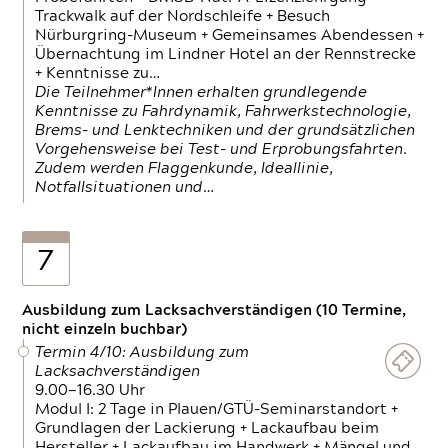
Trackwalk auf der Nordschleife + Besuch
Nürburgring-Museum + Gemeinsames Abendessen +
Übernachtung im Lindner Hotel an der Rennstrecke
+ Kenntnisse zu…
Die Teilnehmer*Innen erhalten grundlegende
Kenntnisse zu Fahrdynamik, Fahrwerkstechnologie,
Brems- und Lenktechniken und der grundsätzlichen
Vorgehensweise bei Test- und Erprobungsfahrten.
Zudem werden Flaggenkunde, Ideallinie,
Notfallsituationen und…
7
Ausbildung zum Lacksachverständigen (10 Termine,
nicht einzeln buchbar)
Termin 4/10: Ausbildung zum
Lacksachverständigen
9.00—16.30 Uhr
Modul I: 2 Tage in Plauen/GTÜ-Seminarstandort +
Grundlagen der Lackierung + Lackaufbau beim
Hersteller + Lackaufbau im Handwerk + Mängel und