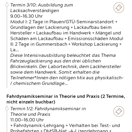
Termin 3/10: Ausbildung zum
Lacksachverständigen
9.00—16.30 Uhr
Modul I: 2 Tage in Plauen/GTÜ-Seminarstandort +
Grundlagen der Lackierung + Lackaufbau beim
Hersteller + Lackaufbau im Handwerk + Mängel und
Schäden am Lackaufbau + Emissionsschäden Modul
II: 2 Tage in Gummersbach + Workshop Lackierung +
La…
Diese Intensivausbildung beleuchtet das Thema
Fahrzeuglackierung aus den drei üblichen
Blickwinkeln. Der Labortechnik, dem Lackhersteller
sowie dem Handwerk. Somit erhalten die
Teilnehmer*Innen den nötigen Mix aus physikalisch-
/ chemischem Grundlage…
Fahrdynamikseminar in Theorie und Praxis (2 Termine,
nicht einzeln buchbar)
Termin 1/2: Fahrdynamikseminar in
Theorie und Praxis
11.00—16.00 Uhr
+ Fahrdynamik-Lehrgang + Verhalten bei Test- und
Probefahrten + DMSB-Nat.-A-Lizenzlehrgang +